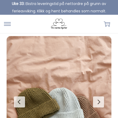
Uke 33:
Ekstra leveringstid på nettordre på grunn av
ferieavviking. Klikk og hent behandles som normalt.
S
S
k
k
i
i
p
p
t
t
o
o
n
c
a
o
v
n
i
t
g
e
a
n
t
t