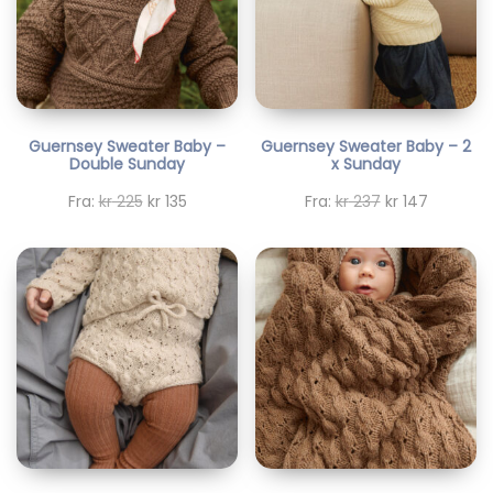
Guernsey Sweater Baby –
Guernsey Sweater Baby – 2
Double Sunday
x Sunday
O
N
O
N
Fra:
kr
225
kr
135
Fra:
kr
237
kr
147
p
å
p
å
p
v
p
v
r
æ
r
æ
i
r
i
r
n
e
n
e
n
n
n
n
e
d
e
d
l
e
l
e
i
p
i
p