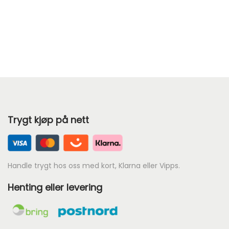
v
:
a
k
r
r
:
k
9
r
8
.
1
5
Trygt kjøp på nett
8
.
Handle trygt hos oss med kort, Klarna eller Vipps.
Henting eller levering