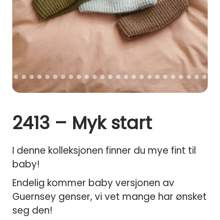
i
o
n
2413 – Myk start
I denne kolleksjonen finner du mye fint til
baby!
Endelig kommer baby versjonen av
Guernsey genser, vi vet mange har ønsket
seg den!