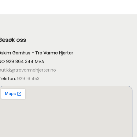
Besøk oss
Askim Garnhus - Tre Varme Hjerter
NO 929 864 344 MVA
butikk@trevarmehjerter.no
Telefon:
929 16 453