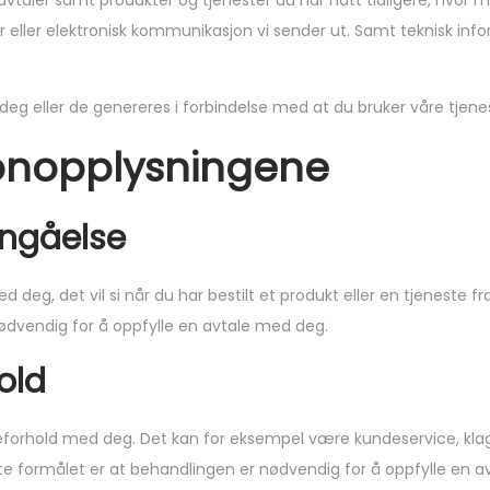
vtaler samt produkter og tjenester du har hatt tidligere, hvor m
der eller elektronisk kommunikasjon vi sender ut. Samt teknisk i
a deg eller de genereres i forbindelse med at du bruker våre tjene
sonopplysningene
nngåelse
d deg, det vil si når du har bestilt et produkt eller en tjeneste f
nødvendig for å oppfylle en avtale med deg.
old
ndeforhold med deg. Det kan for eksempel være kundeservice, kla
tte formålet er at behandlingen er nødvendig for å oppfylle en 