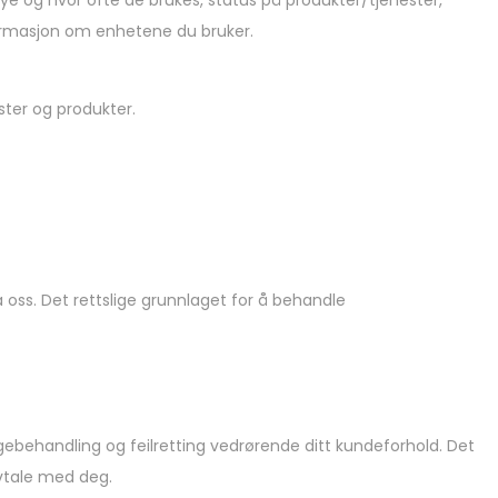
ye og hvor ofte de brukes, status på produkter/tjenester,
nformasjon om enhetene du bruker.
ster og produkter.
ra oss. Det rettslige grunnlaget for å behandle
gebehandling og feilretting vedrørende ditt kundeforhold. Det
avtale med deg.