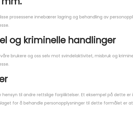
g mm.
 disse prosessene innebærer lagring og behandling av personoppl
esse.
el og kriminelle handlinger
åre brukere og oss selv mot svindelaktivitet, misbruk og krimine
esse.
er
 hensyn til andre rettslige forpliktelser. Et eksempel på dette er i
nlaget for å behandle personopplysninger til dette formålet er at