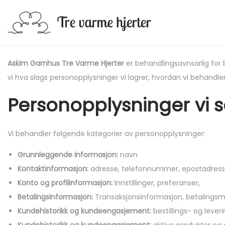
S
S
k
k
i
i
Askim Garnhus Tre Varme Hjerter
er behandlingsavnsarlig for
p
p
vi hva slags personopplysninger vi lagrer, hvordan vi behandler
t
t
Personopplysninger vi 
o
o
n
c
a
o
Vi behandler følgende kategorier av personopplysninger:
v
n
Grunnleggende informasjon:
navn
i
t
Kontaktinformasjon:
adresse, telefonnummer, epostadres
g
e
Konto og profilinformasjon:
Innstillinger, preferanser,
a
n
Betalingsinformasjon:
Transaksjonsinformasjon, betalingsm
t
t
Kundehistorikk og kundeengasjement:
bestillings- og lever
i