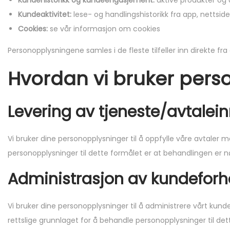
Kundehistorikk og kundeengasjement:
aktive produkter og a
o
Kundeaktivitet:
lese- og handlingshistorikk fra app, nettsi
n
Cookies:
se vår informasjon om cookies
Personopplysningene samles i de fleste tilfeller inn direkte fr
Hvordan vi bruker per
Levering av tjeneste/avtalei
Vi bruker dine personopplysninger til å oppfylle våre avtaler me
personopplysninger til dette formålet er at behandlingen er 
Administrasjon av kundeforh
Vi bruker dine personopplysninger til å administrere vårt ku
rettslige grunnlaget for å behandle personopplysninger til de