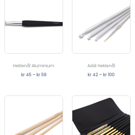
i
o
n
Heklenål Aluminium
Addi Heklenål
P
P
kr
45
–
kr
59
kr
42
–
kr
100
r
r
i
i
s
s
o
o
m
m
r
r
å
å