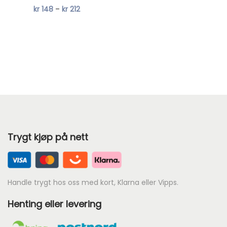
P
kr
148
–
kr
212
0
r
i
s
o
m
r
å
d
Trygt kjøp på nett
e
:
k
r
Handle trygt hos oss med kort, Klarna eller Vipps.
Henting eller levering
1
4