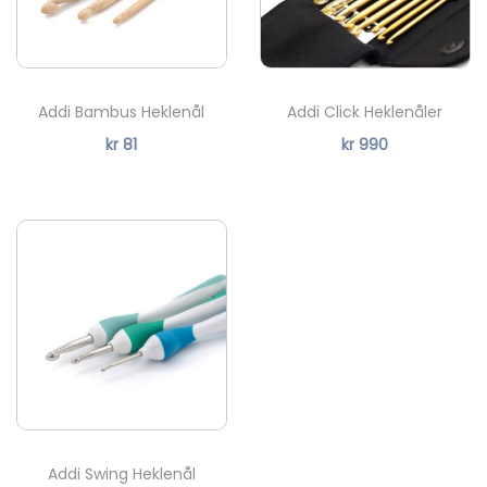
d
d
e
e
:
:
Addi Bambus Heklenål
Addi Click Heklenåler
k
k
kr
81
kr
990
r
r
4
4
5
2
t
t
i
i
l
l
k
k
r
r
5
1
Addi Swing Heklenål
9
0