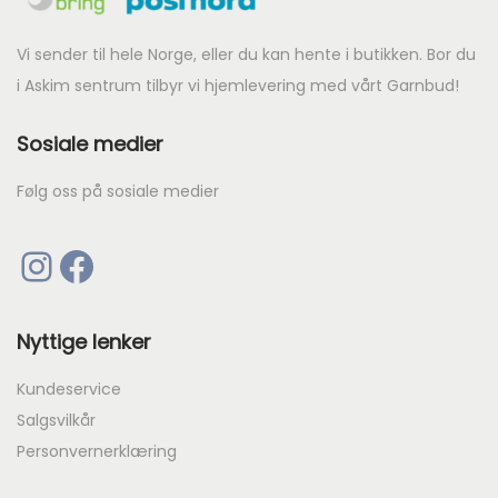
8
t
Vi sender til hele Norge, eller du kan hente i butikken. Bor du
i
i Askim sentrum tilbyr vi hjemlevering med vårt Garnbud!
l
Sosiale medier
k
r
Følg oss på sosiale medier
2
Instagram
Facebook
1
2
Nyttige lenker
Kundeservice
Salgsvilkår
Personvernerklæring