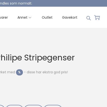
handles som normalt.
varer
Annet
Outlet
Gavekort
Philipe Stripegenser
merket med
- disse har ekstra god pris!
%