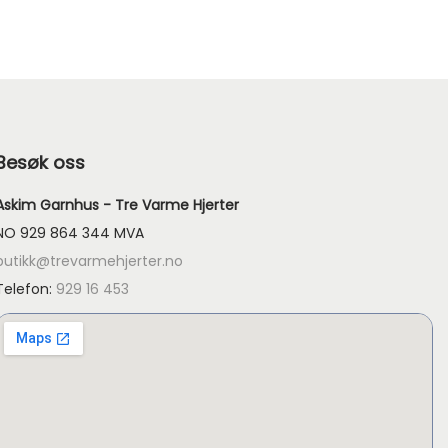
Besøk oss
Askim Garnhus - Tre Varme Hjerter
NO 929 864 344 MVA
butikk@trevarmehjerter.no
Telefon:
929 16 453