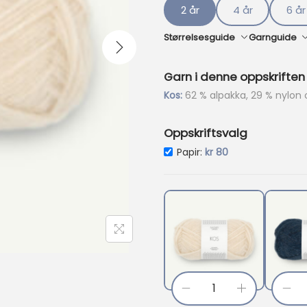
p
2 år
4 år
6 år
r
i
Størrelsesguide
Garnguide
s
e
Garn i denne oppskriften
r
:
Kos:
62 % alpakka, 29 % nylon o
k
r
Oppskriftsvalg
Nåværende pris e
Papir:
kr
80
3
4
0
.
K