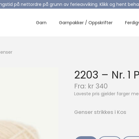
ingstid på nettordre på grunn av ferieavviking. Klikk og hent be
Garn
Garnpakker / Oppskrifter
Ferdig
egenser
2203 – Nr. 1 
N
Fra:
kr
340
å
Laveste pris gjelder farger 
v
æ
r
Genser strikkes i Kos
e
n
d
e