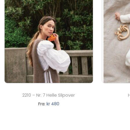
2210 – Nr. 7 Helle Slipover
N
Fra:
kr
480
å
v
æ