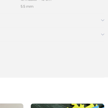
2390
2573
9
2310
5.5 mm
2390
2573
Ny
%
390
2573
2611
2745
0
2573
2611
2745
%
11
2745
3161
3532
1
2745
3161
3532
161
3532
4227
4333
1
3532
4227
4333
227
4333
4372
4614
7
4333
4372
4614
372
4614
5845
6042
2
4614
5845
6042