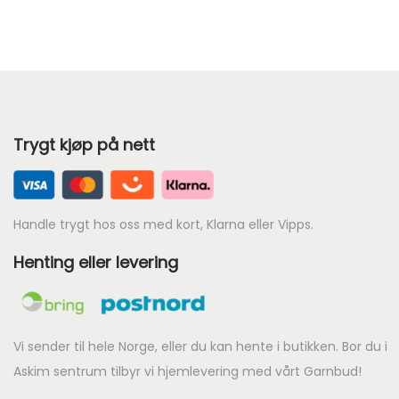
r
e
n
d
e
Trygt kjøp på nett
p
r
i
s
Handle trygt hos oss med kort, Klarna eller Vipps.
e
Henting eller levering
r
:
k
r
Vi sender til hele Norge, eller du kan hente i butikken. Bor du i
Askim sentrum tilbyr vi hjemlevering med vårt Garnbud!
4