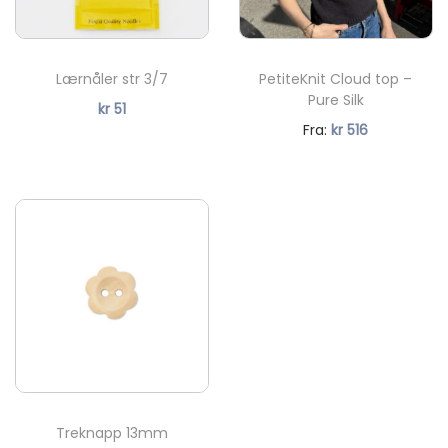
Ny
6073
6080
6531
6073
6080
6531
Lærnåler str 3/7
PetiteKnit Cloud top –
%
Pure Silk
Ny
kr
51
7720
7911
8521
Fra:
kr
516
7720
7911
8521
%
8561
8733
9004
8561
8733
9004
9062
9523
9564
9062
9523
9564
Treknapp 13mm