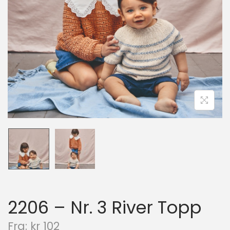
n
2206 – Nr. 3 River Topp
N
Fra:
kr
102