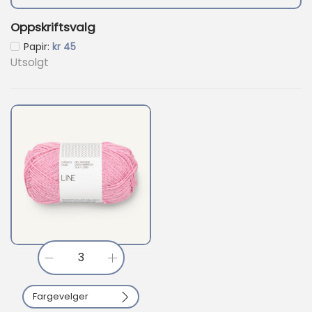
.
Oppskriftsvalg
Nåværende pris er: kr 45.
Papir:
kr
45
Utsolgt
L
i
Fargevelger
n