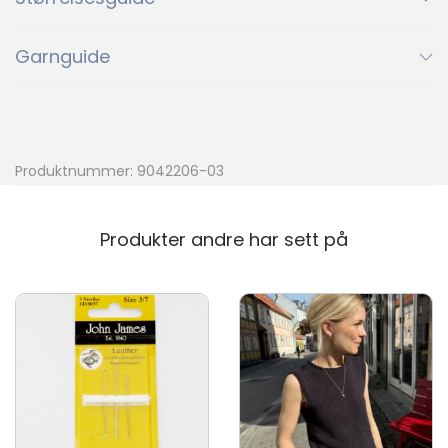
3819
3820
4033
3819
3820
4033
Garnguide
4108
4213
4315
4108
4213
4315
Ny
Produktnummer:
9042206-03
4335
4353
4372
4335
4353
4372
Ny
Ny
Produkter andre har sett på
4632
4813
5223
4632
4813
5223
5811
5863
5930
5811
5863
5930
6032
6044
6061
6032
6044
6061