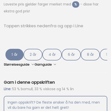
å
Laveste pris gjelder farger merket med
- disse har
%
v
ekstra god pris!
æ
r
e
Toppen strikkes nedenfra og opp i Line
n
d
e
p
r
i
1 år
2 år
4 år
6 år
8 år
10 
s
e
Størrelsesguide
Garnguide
r
:
k
Garn i denne oppskriften
r
Line:
53 % bomull, 33 % viskose og 14 % lin
1
0
Ingen oppskrift? De fleste ønsker å ha den med, men
2
vil du bare ha garn er det helt greit!