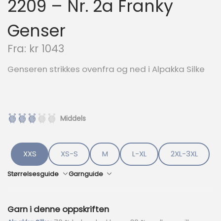
2209 – Nr. 2a Franky
Genser
Fra:
kr
1043
Genseren strikkes ovenfra og ned i Alpakka Silke
Middels
XXS
XS-S
M
L-XL
2XL-3XL
Størrelsesguide
Garnguide
Garn i denne oppskriften