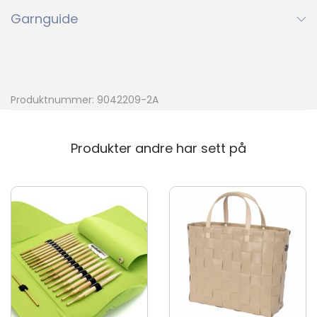
Garnguide
3591
3821
4135
Ny
4304
4331
4372
4304
4331
4372
Produktnummer:
9042209-2A
6041
6052
6081
6041
6052
6081
Produkter andre har sett på
7521
7572
8521
7521
7572
8521
Ny
9564
9564