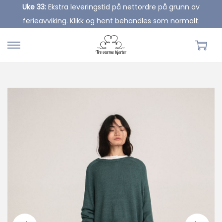
Uke 33:
Ekstra leveringstid på nettordre på grunn av
ferieavviking. Klikk og hent behandles som normalt.
S
S
k
k
i
i
p
p
t
t
o
o
n
c
a
o
v
n
i
t
g
e
a
n
t
t