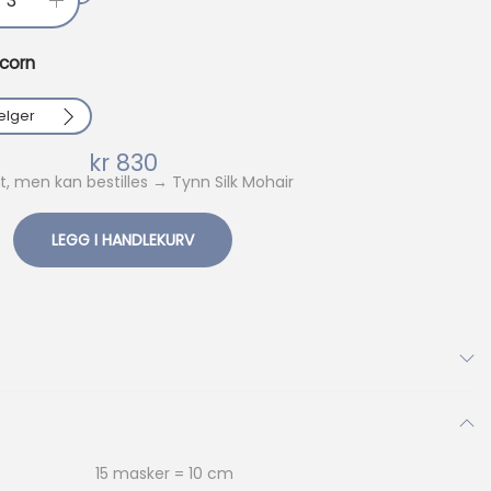
T
y
corn
n
n
elger
S
kr
830
i
t, men kan bestilles → Tynn Silk Mohair
l
k
LEGG I HANDLEKURV
M
o
h
001
1012
a
1
1012
i
r
015
1022
a
5
1022
15 masker = 10 cm
n