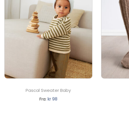
Pascal Sweater Baby
N
Fra:
kr
98
å
v
æ