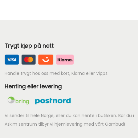
r
e
n
d
e
Trygt kjøp på nett
p
r
i
s
Handle trygt hos oss med kort, Klarna eller Vipps.
e
Henting eller levering
r
:
k
r
Vi sender til hele Norge, eller du kan hente i butikken. Bor du i
Askim sentrum tilbyr vi hjemlevering med vårt Garnbud!
9