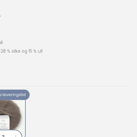
ll
28 % silke og 15 % ull
a leveringstid