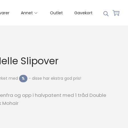
varer
Annet
Outlet
Gavekort
Helle Slipover
merket med
- disse har ekstra god pris!
%
edenfra og opp i halvpatent med 1 tråd Double
k Mohair