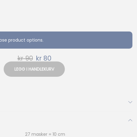
ose product options.
kr
90
kr
80
LEGG I HANDLEKURV
27 masker = 10 cm