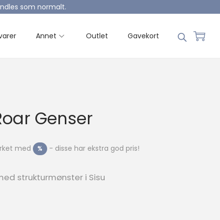
handles som normalt.
varer
Annet
Outlet
Gavekort
 Roar Genser
merket med
- disse har ekstra god pris!
%
med strukturmønster i Sisu