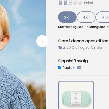
Enkel
p
r
i
2 år
4 år
6 år
s
e
Størrelsesguide
Garnguide
r
:
k
Garn i denne oppskriften
r
Sisu:
80 % ull og 20 % nylon
1
5
Oppskriftsvalg
6
Nåværende pris e
Papir:
kr
80
.