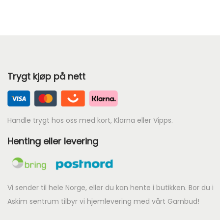
o
m
r
å
d
Trygt kjøp på nett
e
:
k
r
Handle trygt hos oss med kort, Klarna eller Vipps.
Henting eller levering
7
5
t
i
Vi sender til hele Norge, eller du kan hente i butikken. Bor du i
l
Askim sentrum tilbyr vi hjemlevering med vårt Garnbud!
k