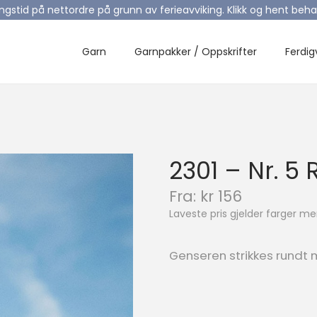
ingstid på nettordre på grunn av ferieavviking. Klikk og hent be
Garn
Garnpakker / Oppskrifter
Ferdig
2301 – Nr. 5
N
Fra:
kr
156
å
Laveste pris gjelder farger 
v
æ
r
Genseren strikkes rundt 
e
n
d
e