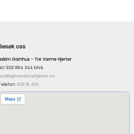
Besøk oss
Askim Garnhus - Tre Varme Hjerter
NO 929 864 344 MVA
butikk@trevarmehjerter.no
Telefon:
929 16 453