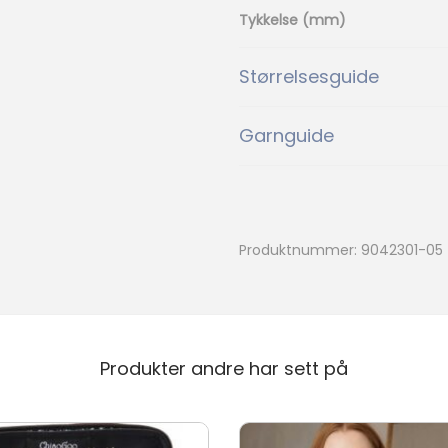
1042
1053
Tykkelse (mm)
1088
1099
Størrelsesguide
1088
1099
Garnguide
2319
2321
2319
2321
2650
3161
Produktnummer:
9042301-05
2650
3161
3880
4213
3880
4213
Produkter andre har sett på
4219
4228
4219
4228
%