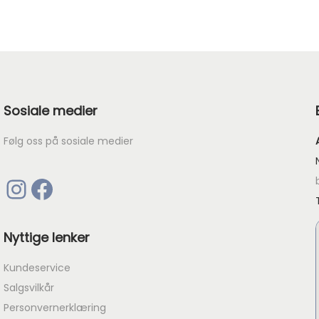
r
e
n
d
e
Sosiale medier
p
r
Følg oss på sosiale medier
i
s
Instagram
Facebook
e
r
:
Nyttige lenker
k
Kundeservice
r
Salgsvilkår
Personvernerklæring
1