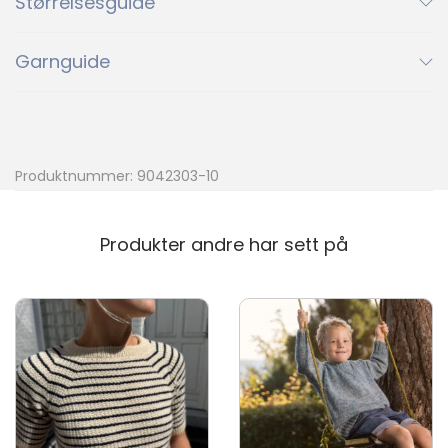
Størrelsesguide
4227
4333
4372
4227
4333
4372
Garnguide
4614
5845
6042
4614
5845
6042
Ny
Produktnummer:
9042303-10
6053
6079
7772
6053
6079
7772
Produkter andre har sett på
8521
9072
9523
8521
9072
9523
%
Ny
9564
9825
9564
9825