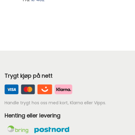
s
å
e
v
r
æ
:
r
k
e
r
n
d
3
e
4
Trygt kjøp på nett
p
5
r
.
i
s
Handle trygt hos oss med kort, Klarna eller Vipps.
e
Henting eller levering
r
:
k