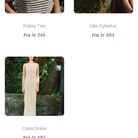
Friday Tee
Lille Cykeltur
N
Fra:
kr
345
Fra:
kr
484
å
v
æ
r
e
n
d
e
p
r
Carla Dress
i
N
Fra:
kr
482