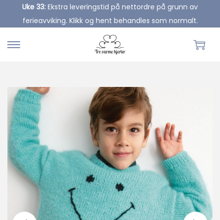
Uke 33:
Ekstra leveringstid på nettordre på grunn av
ferieavviking. Klikk og hent behandles som normalt.
S
S
k
k
i
i
p
p
t
t
o
o
n
c
a
o
v
n
i
t
g
e
a
n
t
t