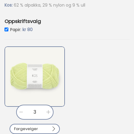
r
Kos:
62 % alpakka, 29 % nylon og 9 % ull
2
5
Oppskriftsvalg
5
Nåværende pris er: kr 80.
Papir:
kr
80
.
K
o
Fargevelger
s