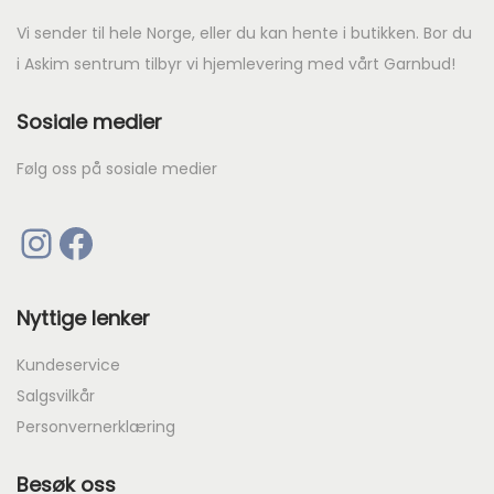
r
Vi sender til hele Norge, eller du kan hente i butikken. Bor du
i Askim sentrum tilbyr vi hjemlevering med vårt Garnbud!
4
Sosiale medier
8
2
Følg oss på sosiale medier
.
Instagram
Facebook
Nyttige lenker
Kundeservice
Salgsvilkår
Personvernerklæring
Besøk oss