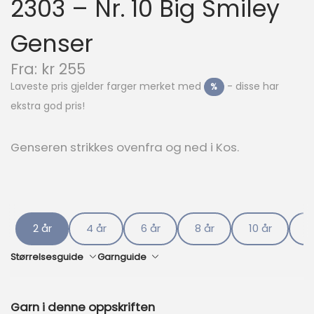
2303 – Nr. 10 Big Smiley
Genser
N
Fra:
kr
255
å
Laveste pris gjelder farger merket med
- disse har
%
v
ekstra god pris!
æ
r
e
Genseren strikkes ovenfra og ned i Kos.
n
d
e
p
r
i
2 år
4 år
6 år
8 år
10 år
1
s
e
Størrelsesguide
Garnguide
r
:
k
Garn i denne oppskriften