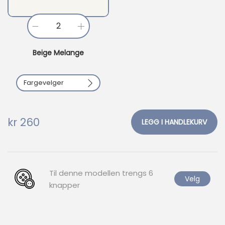
S
u
Beige Melange
n
d
Fargevelger
a
y
a
kr
260
LEGG I HANDLEKURV
n
t
a
1001
1015
1042
Til denne modellen trengs
6
l
Velg
knapper
1001
1015
1042
l
1099
2009
2152