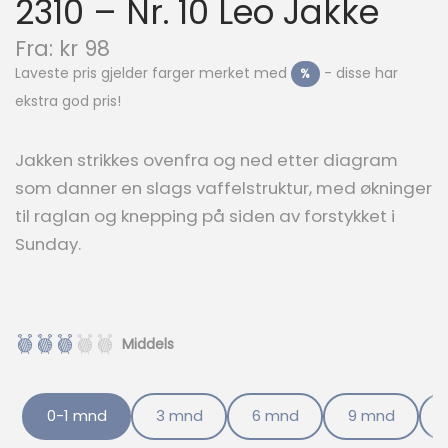
2310 – Nr. 10 Leo Jakke
N
Fra:
kr
98
å
Laveste pris gjelder farger merket med
- disse har
%
v
ekstra god pris!
æ
r
e
Jakken strikkes ovenfra og ned etter diagram
n
som danner en slags vaffelstruktur, med økninger
d
e
til raglan og knepping på siden av forstykket i
p
Sunday.
r
i
s
e
r
Middels
:
k
r
0-1 mnd
3 mnd
6 mnd
9 mnd
9