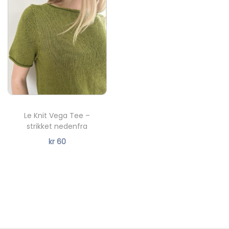
æ
r
5846
5882
6042
e
5846
5882
6042
n
d
6044
6062
6501
e
6044
6062
6501
p
%
6520
6581
7281
r
Le Knit Vega Tee –
6520
6581
7281
i
strikket nedenfra
Ny
s
kr
60
7772
7911
8082
e
7772
7911
8082
r
:
8521
8733
8753
k
8521
8733
8753
r
%
9062
9080
9523