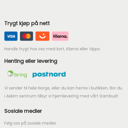
3
9062
9080
9523
9
%
Ny
2
9602
9825
9873
Trygt kjøp på nett
.
9602
9825
9873
Handle trygt hos oss med kort, Klarna eller Vipps.
Henting eller levering
Vi sender til hele Norge, eller du kan hente i butikken. Bor du
i Askim sentrum tilbyr vi hjemlevering med vårt Garnbud!
Sosiale medier
Følg oss på sosiale medier