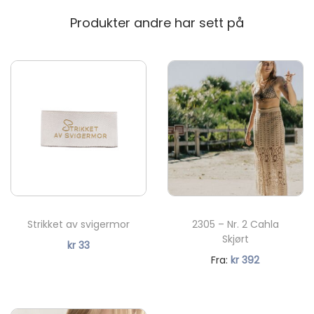
4018
4219
4236
Produkter andre har sett på
4018
4219
4236
4255
4315
4332
4255
4315
4332
Ny
4343
4353
4372
4343
4353
4372
%
4381
4600
4626
4381
4600
4626
Ny
Strikket av svigermor
2305 – Nr. 2 Cahla
4672
4813
5223
Skjørt
kr
33
4672
4813
5223
N
Fra:
kr
392
å
5811
5824
5845
v
5811
5824
5845