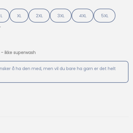
L
XL
2XL
3XL
4XL
5XL
l - ikke superwash
ønsker å ha den med, men vil du bare ha garn er det helt