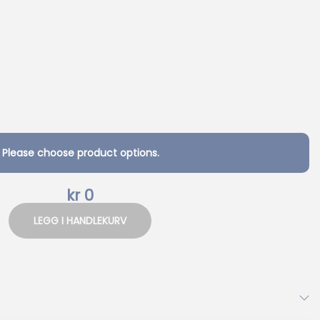
→
Please choose product options.
kr
0
LEGG I HANDLEKURV