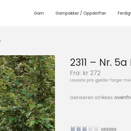
Garn
Garnpakker / Oppskrifter
Ferdig
r
2311 – Nr. 5
N
Fra:
kr
272
å
Laveste pris gjelder farger 
v
æ
r
Genseren strikkes
ovenfr
e
n
d
e
p
Middels