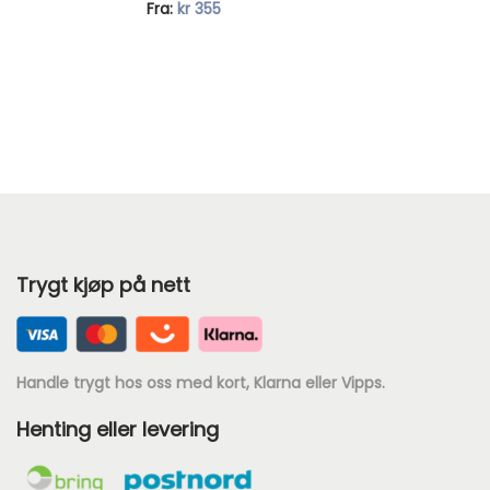
N
Fra:
kr
355
å
v
æ
r
e
n
d
e
Trygt kjøp på nett
p
r
i
s
Handle trygt hos oss med kort, Klarna eller Vipps.
e
Henting eller levering
r
: