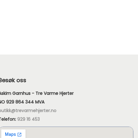
Besøk oss
Askim Garnhus - Tre Varme Hjerter
NO 929 864 344 MVA
butikk@trevarmehjerter.no
Telefon:
929 16 453