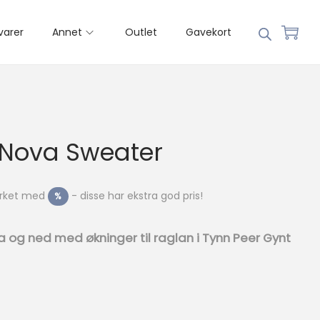
varer
Annet
Outlet
Gavekort
a Nova Sweater
merket med
- disse har ekstra god pris!
%
a og ned med økninger til raglan i Tynn Peer Gynt