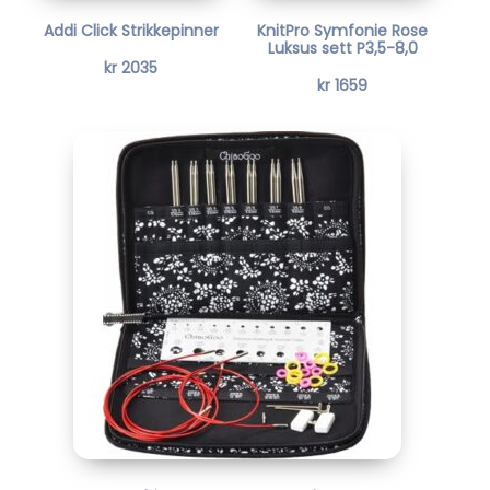
0
4
Addi Click Strikkepinner
KnitPro Symfonie Rose
4
.
5
.
Luksus sett P3,5-8,0
3
3
kr
2035
kr
1659
0
4
.
.