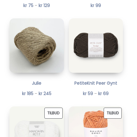
P
kr
75
–
kr
129
kr
99
Å
r
S
i
A
s
L
o
G
m
r
å
d
e
Julie
PetiteKnit Peer Gynt
:
P
P
kr
185
–
kr
245
kr
59
–
kr
69
k
r
r
r
i
i
P
P
TILBUD
TILBUD
s
s
R
R
7
o
o
O
O
5
m
m