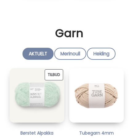
Garn
AKTUELT
Merinoull
Hekling
P
TILBUD
R
O
D
U
K
T
Børstet Alpakka
Tubegarn 4mm
P