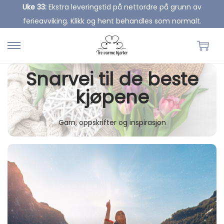
Uke 33:
Ekstra leveringstid på nettordre på grunn av
ferieavviking. Klikk og hent behandles som normalt.
S
S
k
k
Snarvei til de beste
i
i
kjøpene
p
p
t
t
o
o
Garn, oppskrifter og inspirasjon
n
c
a
o
v
n
i
t
g
e
a
n
t
t