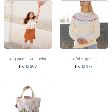
8063
9041
9573
8063
9041
9573
Augustine Skirt Junior
Tufello-genser
N
N
Fra:
kr
268
Fra:
kr
377
å
å
v
v
æ
æ
r
r
e
e
n
n