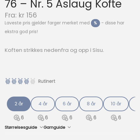
76 – Nr. 5 Aslaug Kofte
N
Fra:
kr
156
å
Laveste pris gjelder farger merket med
- disse har
%
v
ekstra god pris!
æ
r
e
Koften strikkes nedenfra og opp i Sisu.
n
d
e
p
r
Rutinert
i
s
e
2 år
4 år
6 år
8 år
10 år
1
r
:
6
6
6
6
6
k
r
Størrelsesguide
Garnguide
1