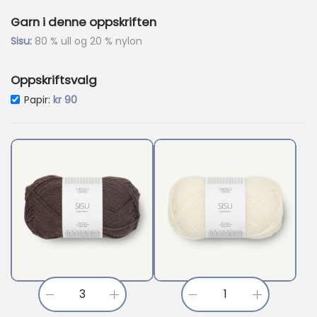
5
Garn i denne oppskriften
6
.
Sisu:
80 % ull og 20 % nylon
Oppskriftsvalg
Papir:
kr
90
S
S