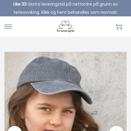
Uke 33:
Ekstra leveringstid på nettordre på grunn av
ferieavviking. Klikk og hent behandles som normalt.
S
S
k
k
i
i
p
p
t
t
o
o
n
c
a
o
v
n
i
t
g
e
a
n
t
t