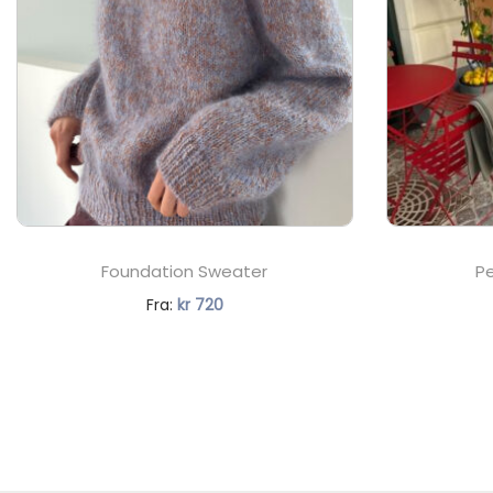
Foundation Sweater
Pe
N
Fra:
kr
720
å
v
æ
r
e
n