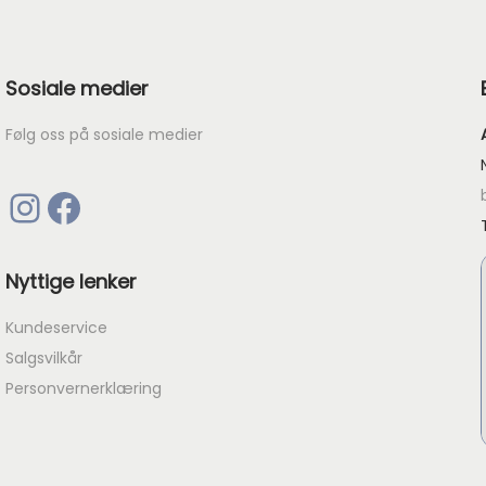
n
d
t
e
a
Sosiale medier
p
l
r
l
Følg oss på sosiale medier
i
s
Instagram
Facebook
e
r
:
Nyttige lenker
k
Kundeservice
r
Salgsvilkår
Personvernerklæring
6
8
.