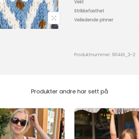
o
Vekt
o
Strikkefasthet
d
Veiledende pinner
l
i
n
g
Produktnummer:
904iiS_3-2
_
3
-
2
Produkter andre har sett på
B
l
å
f
j