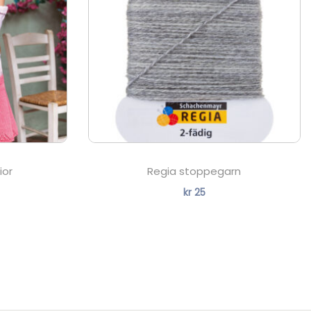
ior
Regia stoppegarn
kr
25