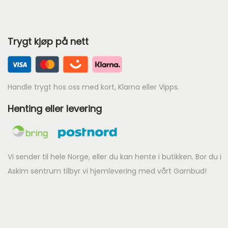
d
e
Trygt kjøp på nett
p
r
i
s
Handle trygt hos oss med kort, Klarna eller Vipps.
e
Henting eller levering
r
:
k
r
Vi sender til hele Norge, eller du kan hente i butikken. Bor du i
Askim sentrum tilbyr vi hjemlevering med vårt Garnbud!
7
2
0
.