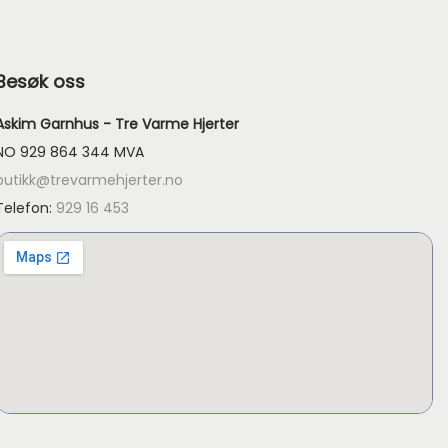
Besøk oss
Askim Garnhus - Tre Varme Hjerter
NO 929 864 344 MVA
butikk@trevarmehjerter.no
Telefon:
929 16 453