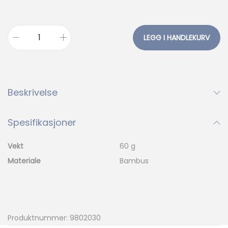
LEGG I HANDLEKURV
A
d
d
i
Beskrivelse
B
a
Spesifikasjoner
m
b
Vekt
60 g
u
Materiale
Bambus
s
S
e
t
Produktnummer:
9802030