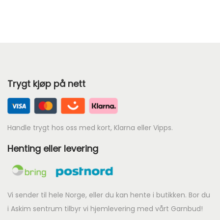
a
n
t
a
l
l
Trygt kjøp på nett
Handle trygt hos oss med kort, Klarna eller Vipps.
Henting eller levering
Vi sender til hele Norge, eller du kan hente i butikken. Bor du
i Askim sentrum tilbyr vi hjemlevering med vårt Garnbud!