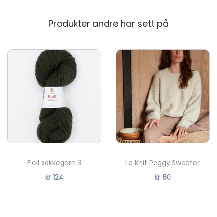
t
p
Produkter andre har sett på
i
n
n
e
r
2
0
c
m
3
Fjell sokkegarn 3
Le Knit Peggy Sweater
,
kr
124
kr
60
0
m
m