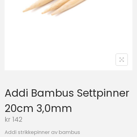
n
Addi Bambus Settpinner
20cm 3,0mm
kr
142
Addi strikkepinner av bambus