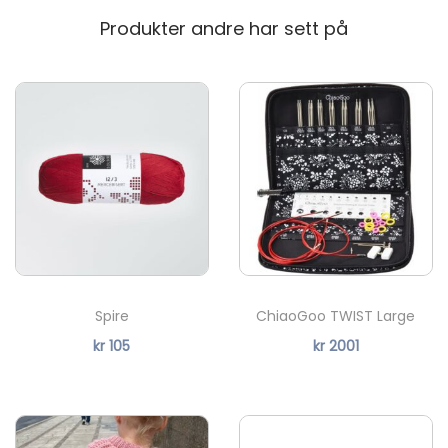
6053
6079
7772
Produkter andre har sett på
8521
9072
9523
8521
9072
9523
%
Ny
9564
9825
9564
9825
Spire
ChiaoGoo TWIST Large
kr
105
kr
2001