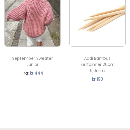
September Sweater
Addi Bambus
Junior
Settpinner 20cm
6,0mm
N
Fra:
kr
444
kr
190
å
v
æ
r
e
n
d