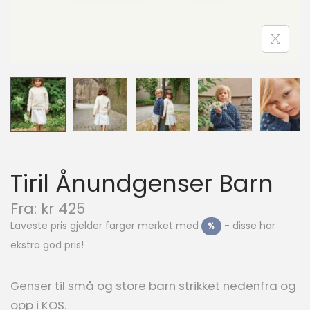
n
Tiril Ånundgenser Barn
N
Fra:
kr
425
å
Laveste pris gjelder farger merket med
- disse har
%
v
ekstra god pris!
æ
r
e
Genser til små og store barn strikket nedenfra og
n
opp i KOS.
d