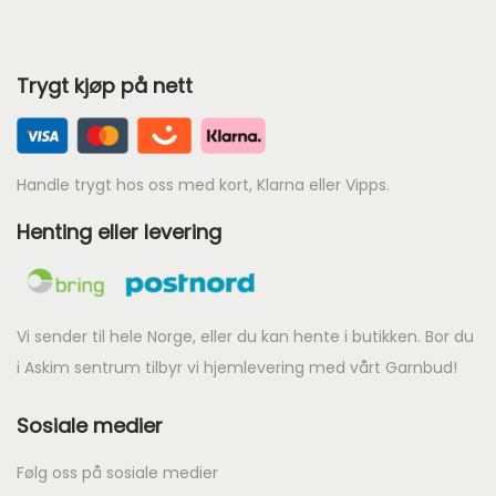
e
p
Trygt kjøp på nett
r
i
s
Handle trygt hos oss med kort, Klarna eller Vipps.
e
r
Henting eller levering
:
k
r
Vi sender til hele Norge, eller du kan hente i butikken. Bor du
i Askim sentrum tilbyr vi hjemlevering med vårt Garnbud!
4
4
Sosiale medier
4
.
Følg oss på sosiale medier