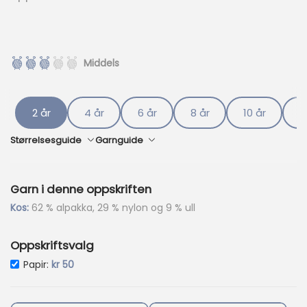
e
p
r
i
Middels
s
e
r
:
2 år
4 år
6 år
8 år
10 år
1
k
r
Størrelsesguide
Garnguide
4
2
Garn i denne oppskriften
5
Kos:
62 % alpakka, 29 % nylon og 9 % ull
.
Oppskriftsvalg
Papir:
kr
50