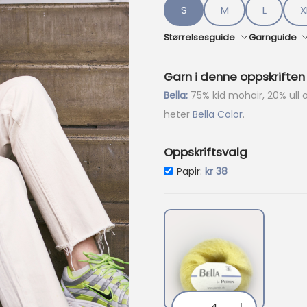
p
S
M
L
X
r
i
Størrelsesguide
Garnguide
s
e
Garn i denne oppskriften
r
:
Bella:
75% kid mohair, 20% ull 
k
heter
Bella Color
.
r
Oppskriftsvalg
4
3
Papir:
kr
38
6
.