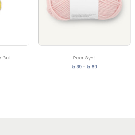
 Gul
Peer Gynt
P
kr
39
–
kr
69
r
i
s
o
m
r
å
d