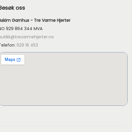
Besøk oss
e
:
Askim Garnhus - Tre Varme Hjerter
k
NO 929 864 344 MVA
r
butikk@trevarmehjerter.no
Telefon:
929 16 453
3
9
t
i
l
k
r
6
9