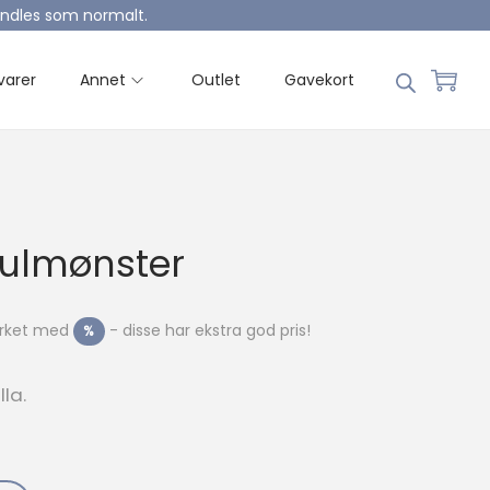
handles som normalt.
varer
Annet
Outlet
Gavekort
ulmønster
merket med
- disse har ekstra god pris!
%
lla.