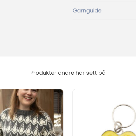
102
103
Garnguide
102
103
104
105
104
105
Ny
Ny
106
107
106
107
Produkter andre har sett på
2
27
02
27
28
29
28
29
39
40