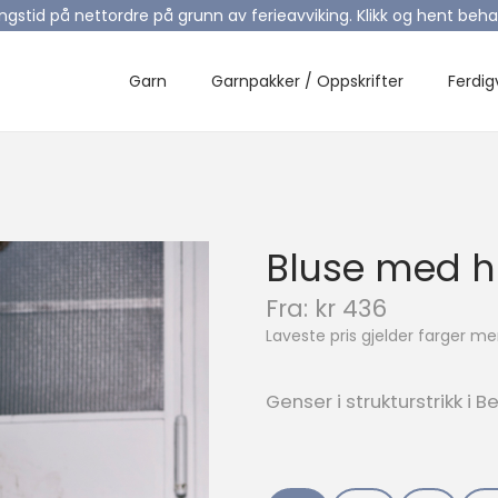
ingstid på nettordre på grunn av ferieavviking. Klikk og hent be
Garn
Garnpakker / Oppskrifter
Ferdig
Bluse med h
N
Fra:
kr
436
å
Laveste pris gjelder farger 
v
æ
r
Genser i strukturstrikk i Be
e
n
d
e