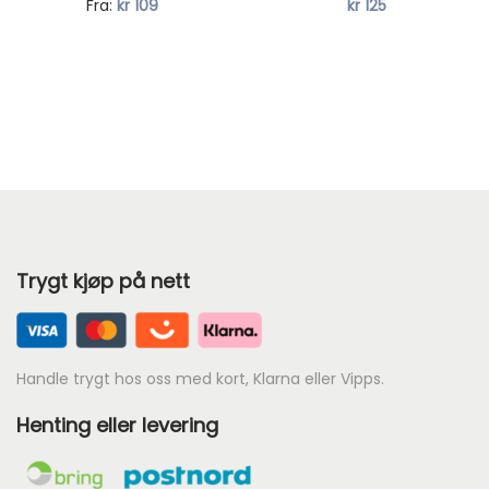
N
Fra:
kr
109
kr
125
s
å
e
v
r
æ
:
r
k
e
r
n
d
1
e
9
Trygt kjøp på nett
p
5
r
.
i
s
Handle trygt hos oss med kort, Klarna eller Vipps.
e
Henting eller levering
r
: