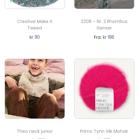
8063
9041
9573
Creative Make It
2208 – Nr. 3 Rhombus
Tweed
Genser
N
kr
110
Fra:
kr
195
å
v
æ
r
e
n
d
e
p
r
Theo neck junior
Primo Tynn Silk Mohair
i