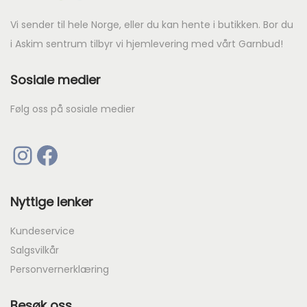
k
r
Vi sender til hele Norge, eller du kan hente i butikken. Bor du
i Askim sentrum tilbyr vi hjemlevering med vårt Garnbud!
1
Sosiale medier
0
9
Følg oss på sosiale medier
.
Instagram
Facebook
Nyttige lenker
Kundeservice
Salgsvilkår
Personvernerklæring
Besøk oss