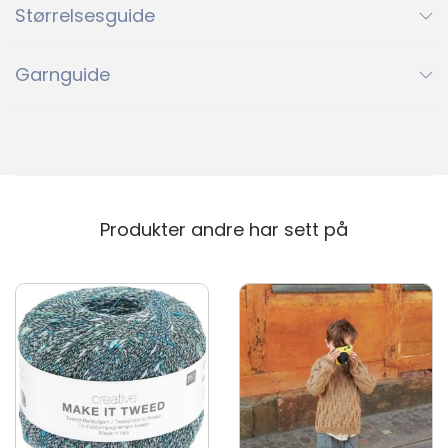
Størrelsesguide
2321
2650
3161
2321
2650
3161
Garnguide
3880
4213
4219
3880
4213
4219
%
4228
4255
4315
4228
4255
4315
Produkter andre har sett på
%
4628
5575
5962
4628
5575
5962
%
6046
6062
6324
6046
6062
6324
8063
9041
9573