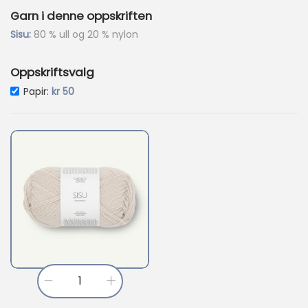
9
Garn i denne oppskriften
.
Sisu:
80 % ull og 20 % nylon
Oppskriftsvalg
Papir:
kr
50
S