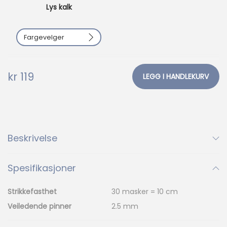
i
Lys kalk
s
u
Fargevelger
a
n
t
kr
119
LEGG I HANDLEKURV
a
l
l
1001
1002
1012
1001
1002
1012
Beskrivelse
1032
1042
1053
Spesifikasjoner
1032
1042
1053
Strikkefasthet
30 masker = 10 cm
1088
1099
2319
Veiledende pinner
2.5 mm
2319
1088
1099