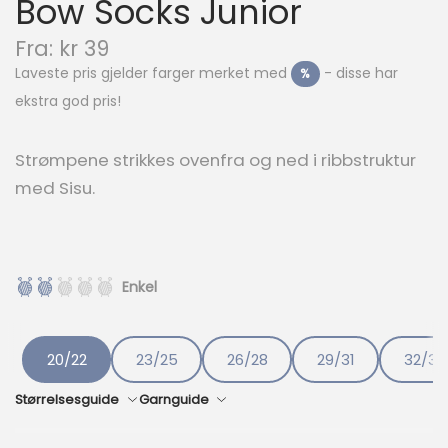
Bow Socks Junior
N
Fra:
kr
39
å
Laveste pris gjelder farger merket med
- disse har
%
v
ekstra god pris!
æ
r
e
Strømpene strikkes ovenfra og ned i ribbstruktur
n
med Sisu.
d
e
p
r
i
Enkel
s
e
r
:
20/22
23/25
26/28
29/31
32/34
k
r
Størrelsesguide
Garnguide
3