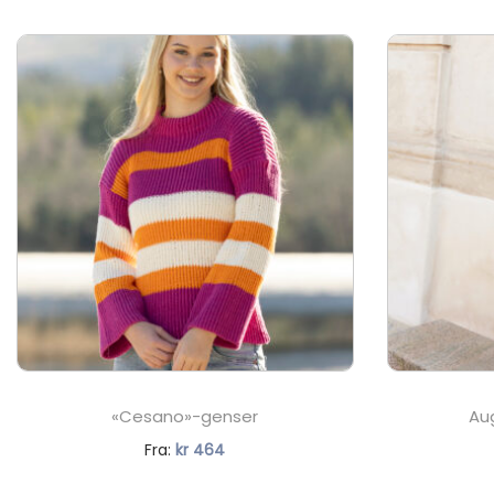
«Cesano»-genser
Aug
N
Fra:
kr
464
å