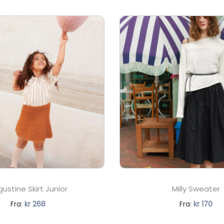
ustine Skirt Junior
Milly Sweater
N
N
Fra:
kr
268
Fra:
kr
170
å
å