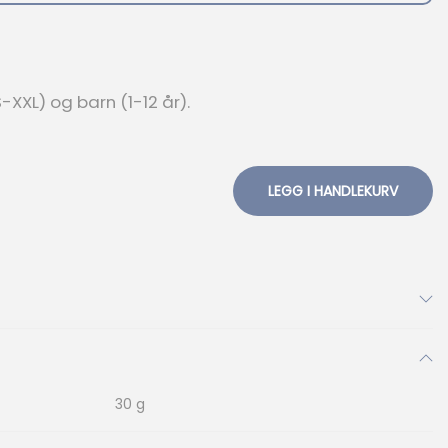
XXL) og barn (1-12 år).
LEGG I HANDLEKURV
30 g