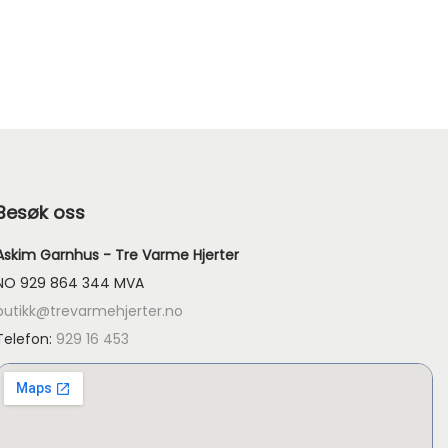
Besøk oss
Askim Garnhus - Tre Varme Hjerter
NO 929 864 344 MVA
butikk@trevarmehjerter.no
Telefon:
929 16 453