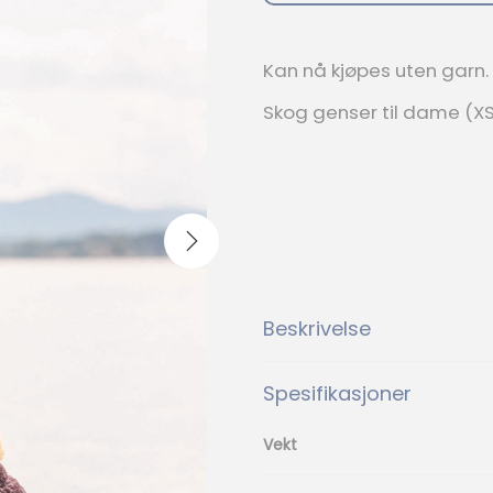
i
p
g
r
p
i
Kan nå kjøpes uten garn.
r
s
i
e
Skog genser til dame (XS-
s
r
v
:
a
k
r
r
:
k
4
r
5
.
5
Beskrivelse
5
.
Spesifikasjoner
Vekt