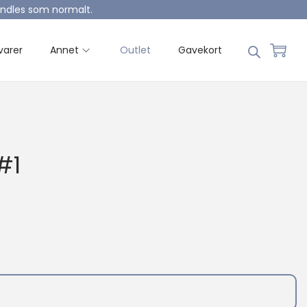
handles som normalt.
varer
Annet
Outlet
Gavekort
#1