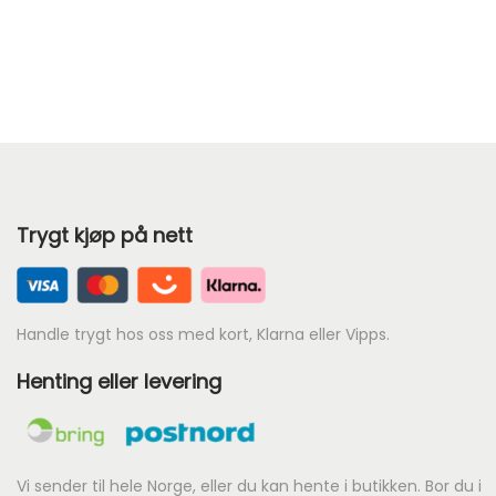
v
æ
r
e
n
d
e
Trygt kjøp på nett
p
r
i
s
Handle trygt hos oss med kort, Klarna eller Vipps.
e
Henting eller levering
r
:
k
r
Vi sender til hele Norge, eller du kan hente i butikken. Bor du i