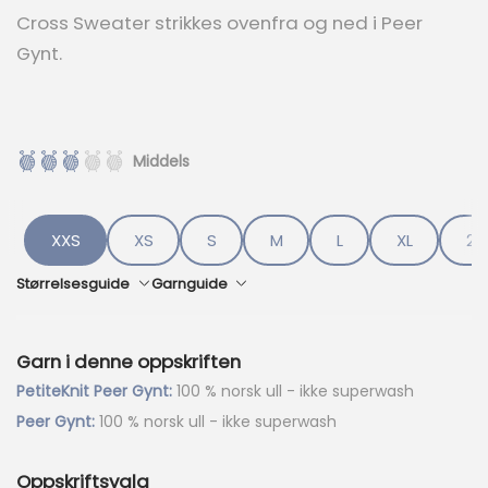
e
Cross Sweater strikkes ovenfra og ned i Peer
n
Gynt.
d
e
p
r
i
Middels
s
e
r
:
XXS
XS
S
M
L
XL
2X
k
r
Størrelsesguide
Garnguide
7
4
Garn i denne oppskriften
6
PetiteKnit Peer Gynt:
100 % norsk ull - ikke superwash
.
Peer Gynt:
100 % norsk ull - ikke superwash
Oppskriftsvalg