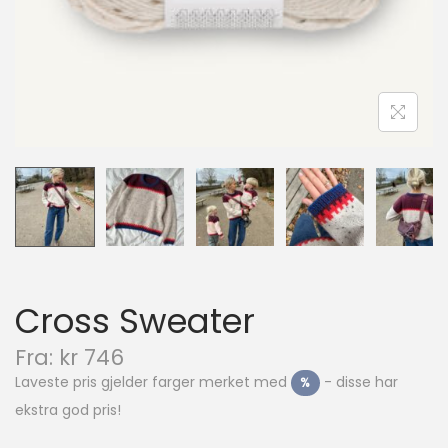
i
o
n
Cross Sweater
N
Fra:
kr
746
å
Laveste pris gjelder farger merket med
- disse har
%
v
ekstra god pris!
æ
r