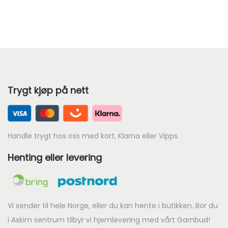
r
5
9
7772
7911
8051
e
5
3
n
8082
8085
8236
.
.
d
8082
8085
8236
e
8733
8753
9080
p
Trygt kjøp på nett
8733
8753
9080
r
%
Ny
i
9523
9572
9602
s
9523
9572
9602
Handle trygt hos oss med kort, Klarna eller Vipps.
e
r
Henting eller levering
9873
:
9873
k
r
Vi sender til hele Norge, eller du kan hente i butikken. Bor du
i Askim sentrum tilbyr vi hjemlevering med vårt Garnbud!
5