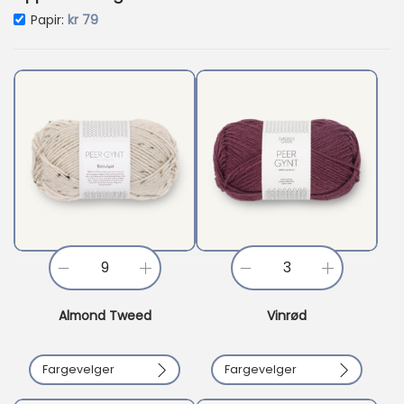
Papir:
kr
79
P
P
e
e
Almond Tweed
Vinrød
t
e
i
r
Fargevelger
Fargevelger
t
G