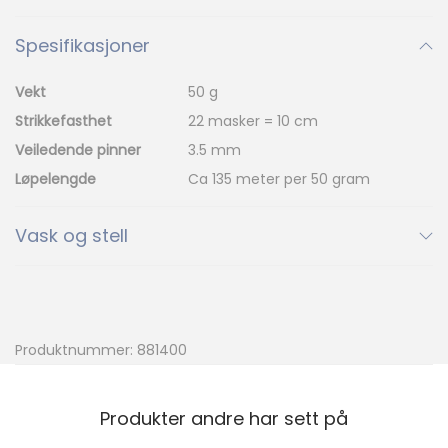
a
Spesifikasjoner
n
t
Vekt
50 g
a
Strikkefasthet
22 masker = 10 cm
l
Veiledende pinner
3.5 mm
l
Løpelengde
Ca 135 meter per 50 gram
Vask og stell
Produktnummer:
881400
Produkter andre har sett på