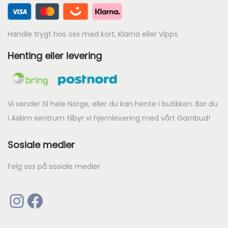
r
5
.
i
.
s
Handle trygt hos oss med kort, Klarna eller Vipps.
e
Henting eller levering
r
:
k
r
Vi sender til hele Norge, eller du kan hente i butikken. Bor du
i Askim sentrum tilbyr vi hjemlevering med vårt Garnbud!
4
Sosiale medier
6
0
Følg oss på sosiale medier
.
Instagram
Facebook