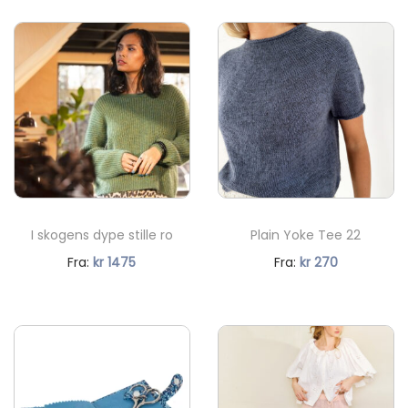
I skogens dype stille ro
Plain Yoke Tee 22
N
N
Fra:
kr
1475
Fra:
kr
270
å
å
v
v
æ
æ
r
r
e
e