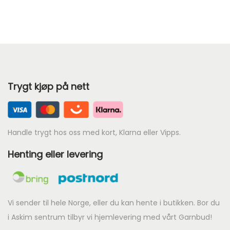
a
k
k
r
r
r
:
k
6
3
r
9
1
.
2
Trygt kjøp på nett
8
.
9
.
Handle trygt hos oss med kort, Klarna eller Vipps.
Henting eller levering
Vi sender til hele Norge, eller du kan hente i butikken. Bor du
i Askim sentrum tilbyr vi hjemlevering med vårt Garnbud!