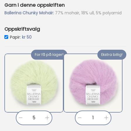
0
Garn i denne oppskriften
5
Ballerina Chunky Mohair:
77% mohair, 18% ull, 5% polyamid
.
Oppskriftsvalg
Papir:
kr
50
For få på lager!
Ekstra billig!
Ekstra billig!
B
B
a
a