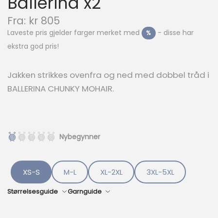
Ballerina x2
N
Fra:
kr
805
å
Laveste pris gjelder farger merket med
- disse har
%
v
ekstra god pris!
æ
r
e
Jakken strikkes ovenfra og ned med dobbel tråd i
n
BALLERINA CHUNKY MOHAIR.
d
e
p
r
i
Nybegynner
s
e
r
:
XS-S
M-L
XL-2XL
3XL-5XL
k
r
Størrelsesguide
Garnguide
8