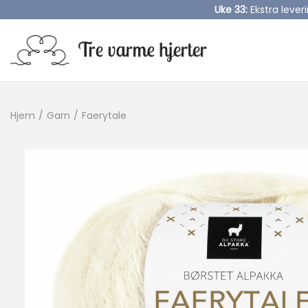
Uke 33:
Ekstra lever
S
S
k
k
i
i
Hjem
/
Garn
/
Faerytale
p
p
t
t
o
o
n
c
a
o
v
n
i
t
g
e
a
n
t
t