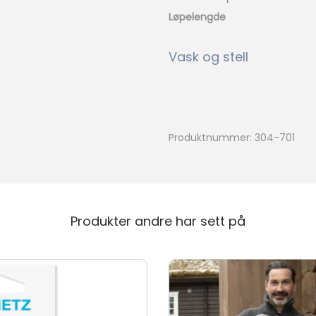
n
Løpelengde
t
a
Vask og stell
l
l
Produktnummer:
304-701
Produkter andre har sett på