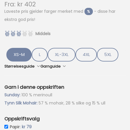
N
Fra:
kr
402
å
Laveste pris gjelder farger merket med
- disse har
%
v
ekstra god pris!
æ
r
e
Middels
n
d
e
XS-M
L
XL-3XL
4XL
5XL
p
r
Størrelsesguide
Garnguide
i
s
e
Garn i denne oppskriften
r
:
Sunday:
100 % merinoull
k
Tynn Silk Mohair:
57 % mohair, 28 % silke og 15 % ull
r
Oppskriftsvalg
4
0
Papir:
kr
79