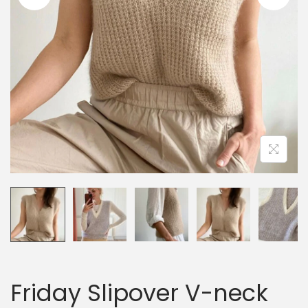
i
o
n
Friday Slipover V-neck