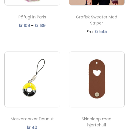
Påfugl in Paris
Grafisk Sweater Med
Striper
P
kr
109
–
kr
139
N
Fra:
kr
545
r
å
i
v
s
æ
o
r
m
e
r
n
å
d
d
e
e
p
:
r
k
Maskemarkør Dounut
Skinnlapp med
i
r
hjertehull
kr
40
s