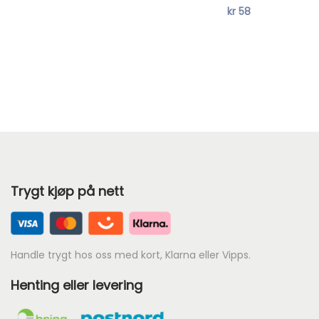
kr
58
e
1
r
0
:
9
k
t
r
i
l
5
k
4
r
5
Trygt kjøp på nett
.
1
3
9
Handle trygt hos oss med kort, Klarna eller Vipps.
Henting eller levering