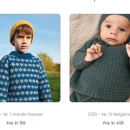
a
n
t
a
l
l
– Nr. 1 Harald Genser
2310 – Nr. 13 Bølge
N
N
Fra:
kr
156
Fra:
kr
495