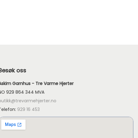
Besøk oss
Askim Garnhus - Tre Varme Hjerter
NO 929 864 344 MVA
butikk@trevarmehjerter.no
Telefon:
929 16 453