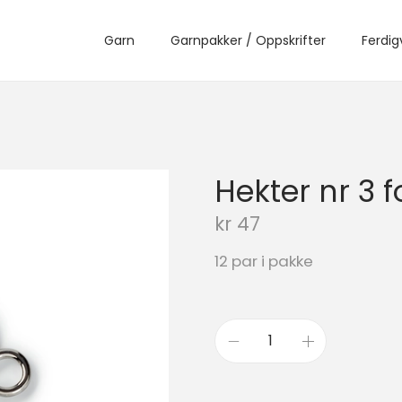
Garn
Garnpakker / Oppskrifter
Ferdig
Hekter nr 3 f
kr
47
12 par i pakke
H
e