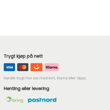
r
i
s
o
m
r
å
d
Trygt kjøp på nett
e
:
k
r
Handle trygt hos oss med kort, Klarna eller Vipps.
Henting eller levering
5
5
t