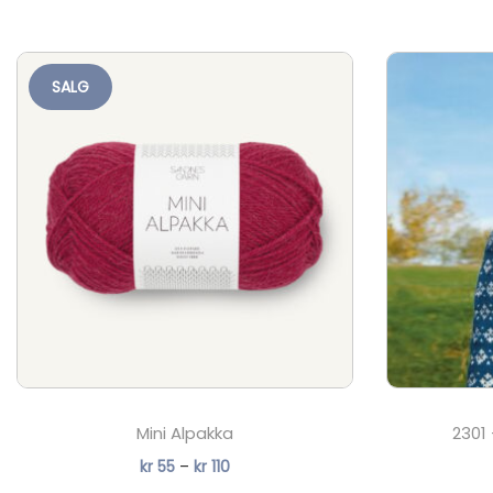
SALG
Mini Alpakka
2301 
P
kr
55
–
kr
110