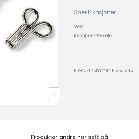
k
t
Spesifikasjoner
e
r
Vekt
n
Knappemateriale
r
3
f
o
Produktnummer:
P 263 846
r
n
i
k
l
e
t
Produkter andre har sett på