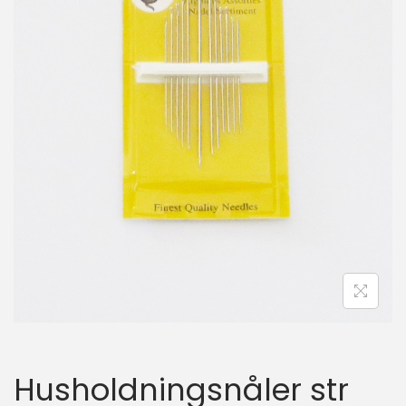
i
o
n
Husholdningsnåler str