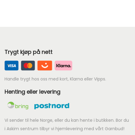
s
o
m
r
å
d
Trygt kjøp på nett
e
:
k
r
Handle trygt hos oss med kort, Klarna eller Vipps.
Henting eller levering
6
8
t
i
Vi sender til hele Norge, eller du kan hente i butikken. Bor du
l
i Askim sentrum tilbyr vi hjemlevering med vårt Garnbud!