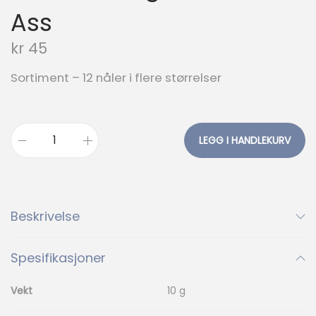
Ass
kr
45
Sortiment – 12 nåler i flere størrelser
LEGG I HANDLEKURV
H
u
s
h
Beskrivelse
o
l
Spesifikasjoner
d
n
Vekt
10 g
i