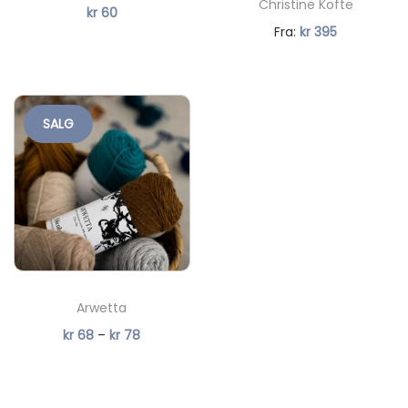
Christine Kofte
kr
60
t
Fra:
kr
395
a
l
l
SALG
Arwetta
P
kr
68
–
kr
78
r
i