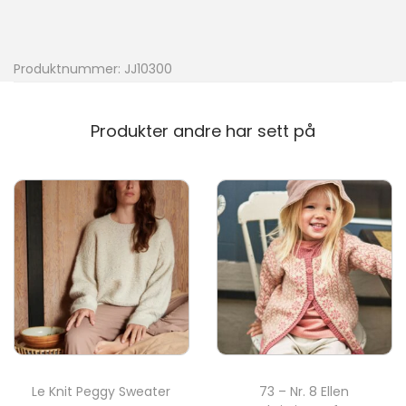
n
g
s
Produktnummer:
JJ10300
n
å
Produkter andre har sett på
l
e
r
s
t
r
A
s
s
a
Le Knit Peggy Sweater
73 – Nr. 8 Ellen
n