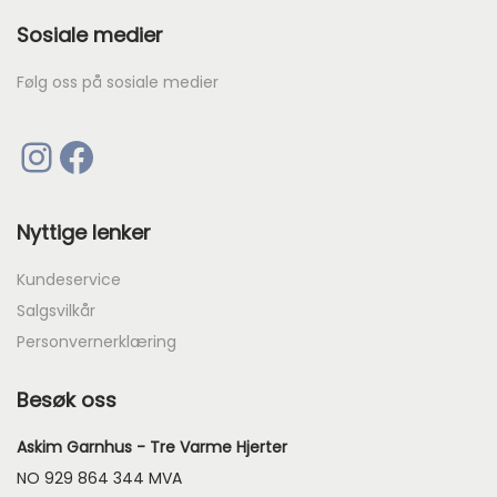
k
Sosiale medier
r
Følg oss på sosiale medier
7
8
Instagram
Facebook
Nyttige lenker
Kundeservice
Salgsvilkår
Personvernerklæring
Besøk oss
Askim Garnhus - Tre Varme Hjerter
NO 929 864 344 MVA