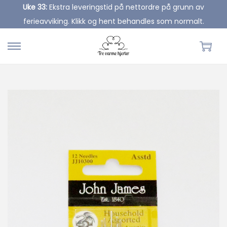
Uke 33:
Ekstra leveringstid på nettordre på grunn av
ferieavviking. Klikk og hent behandles som normalt.
S
S
k
k
i
i
p
p
t
t
o
o
n
c
a
o
v
n
i
t
g
e
a
n
t
t