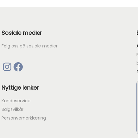
d
e
p
Sosiale medier
r
i
Følg oss på sosiale medier
s
e
Instagram
Facebook
r
:
k
Nyttige lenker
r
Kundeservice
Salgsvilkår
9
Personvernerklæring
8
.