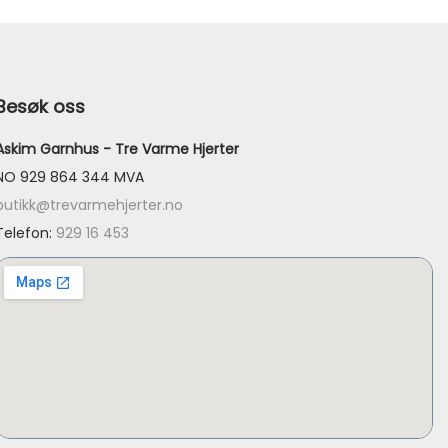
å
d
e
Besøk oss
:
k
Askim Garnhus - Tre Varme Hjerter
r
NO 929 864 344 MVA
butikk@trevarmehjerter.no
1
Telefon:
929 16 453
1
9
t
i
l
k
r