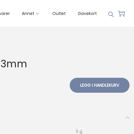
varer
Annet
Outlet
Gavekort
 53mm
LEGG I HANDLEKURV
5 g