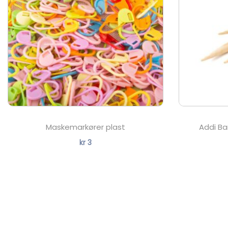
Maskemarkører plast
Addi B
kr
3