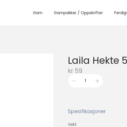
Garn
Garnpakker / Oppskrifter
Ferdig
Laila Hekte
kr
59
L
a
i
l
Spesifikasjoner
a
H
Vekt