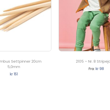
ambus Settpinner 20cm
2105 – Nr. 8 Stripej
5,0mm
N
Fra:
kr
98
kr
151
å
v
æ
r
e
n