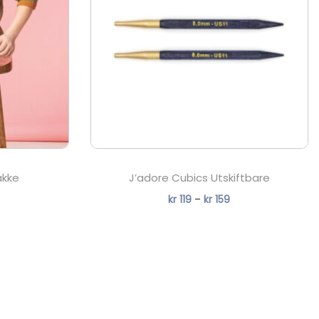
akke
J’adore Cubics Utskiftbare
P
kr
119
–
kr
159
r
i
s
o
m
r