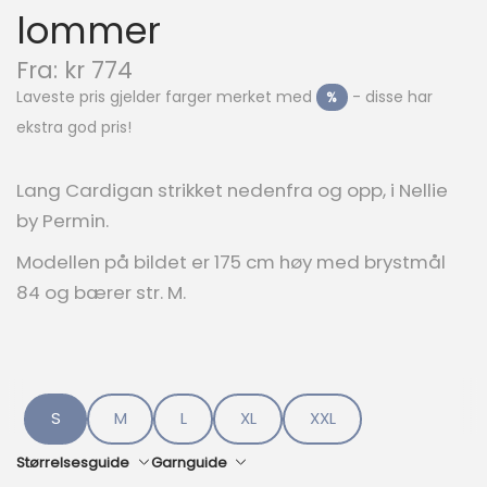
lommer
N
Fra:
kr
774
å
Laveste pris gjelder farger merket med
- disse har
%
v
ekstra god pris!
æ
r
e
Lang Cardigan strikket nedenfra og opp, i Nellie
n
by Permin.
d
e
Modellen på bildet er 175 cm høy med brystmål
p
84 og bærer str. M.
r
i
s
e
r
:
S
M
L
XL
XXL
k
r
Størrelsesguide
Garnguide