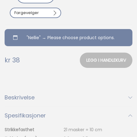
e
Fargevelger
l
l
i
"Nellie"
→
Please choose product options.
e
a
kr
38
n
%
LEGG I HANDLEKURV
1
2
3
t
01
02
03
a
l
4
5
6
l
Beskrivelse
05
04
06
Spesifikasjoner
Strikkefasthet
21 masker = 10 cm