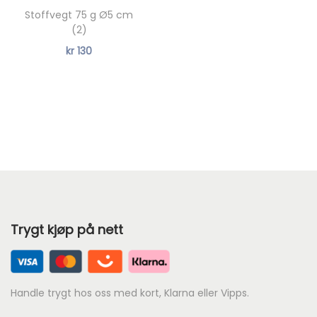
i
Stoffvegt 75 g Ø5 cm
i
s
(2)
s
e
kr
130
e
r
r
:
:
k
k
r
r
3
1
9
7
.
5
Trygt kjøp på nett
.
Handle trygt hos oss med kort, Klarna eller Vipps.