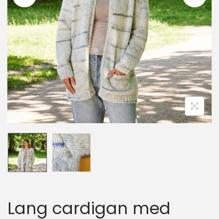
i
o
n
Lang cardigan med