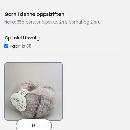
7
7
Garn i denne oppskriften
4
.
Nellie:
55% børstet alpakka, 24% bomull og 21% ull
Oppskriftsvalg
Papir:
kr
38
N