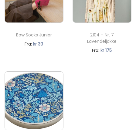
Bow Socks Junior
2104 – Nr. 7
Lavendeljakke
N
Fra:
kr
39
N
Fra:
kr
175
å
å
v
v
æ
æ
r
r
e
e
n
n
d
d
e
e
p
p
r
r