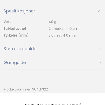
i
t
Spesifikasjoner
P
e
Vekt
40 g
a
Strikkefasthet
21 masker = 10 cm
c
Tykkelse (mm)
3.0 mm, 4.0 mm
o
c
Størrelsesguide
k
C
Garnguide
a
r
d
i
Produktnummer:
904LHS22
g
a