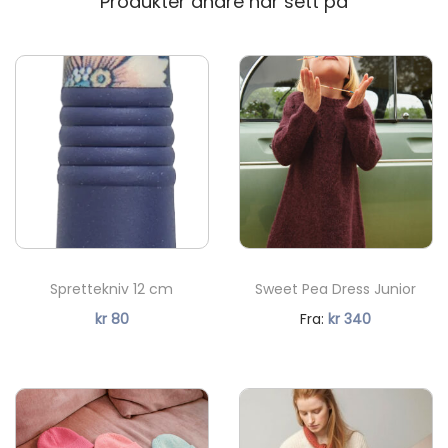
Produkter andre har sett på
n
a
n
t
a
l
l
Sprettekniv 12 cm
Sweet Pea Dress Junior
N
kr
80
Fra:
kr
340
å
v
æ
r