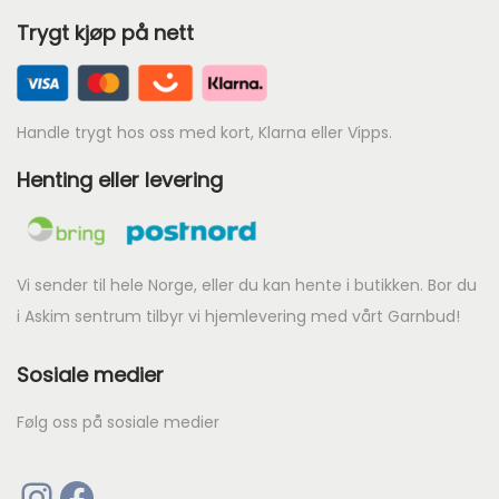
e
p
0
Trygt kjøp på nett
p
r
.
r
i
i
s
s
Handle trygt hos oss med kort, Klarna eller Vipps.
e
e
r
Henting eller levering
r
:
:
k
k
r
r
Vi sender til hele Norge, eller du kan hente i butikken. Bor du
i Askim sentrum tilbyr vi hjemlevering med vårt Garnbud!
7
9
4
Sosiale medier
0
8
.
.
Følg oss på sosiale medier
Instagram
Facebook