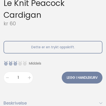
Le Knit Peacock
Cardigan
kr
60
Dette er en trykt oppskrift.
Middels
LEGG I HANDLEKURV
L
e
K
n
Beskrivelse