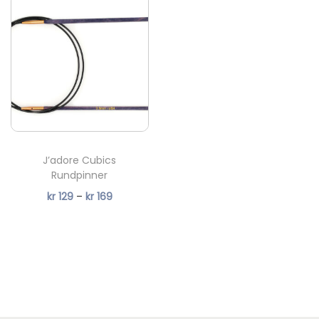
J’adore Cubics
Rundpinner
P
kr
129
–
kr
169
r
i
s
o
m
r