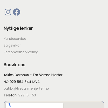
1
Instagram
Facebook
6
9
Nyttige lenker
Kundeservice
Salgsvilkår
Personvernerklæring
Besøk oss
Askim Garnhus - Tre Varme Hjerter
NO 929 864 344 MVA
butikk@trevarmehjerter.no
Telefon:
929 16 453