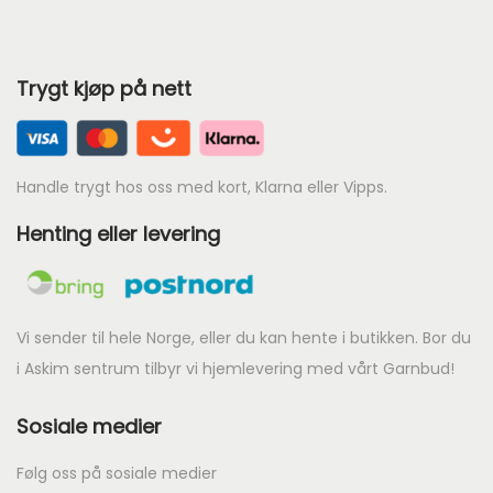
å
d
Trygt kjøp på nett
e
:
k
r
Handle trygt hos oss med kort, Klarna eller Vipps.
Henting eller levering
1
2
9
t
Vi sender til hele Norge, eller du kan hente i butikken. Bor du
i
i Askim sentrum tilbyr vi hjemlevering med vårt Garnbud!
l
Sosiale medier
k
r
Følg oss på sosiale medier