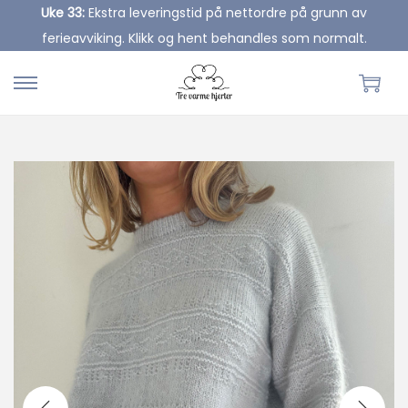
Uke 33:
Ekstra leveringstid på nettordre på grunn av
ferieavviking. Klikk og hent behandles som normalt.
S
S
k
k
i
i
p
p
t
t
o
o
n
c
a
o
v
n
i
t
g
e
a
n
t
t