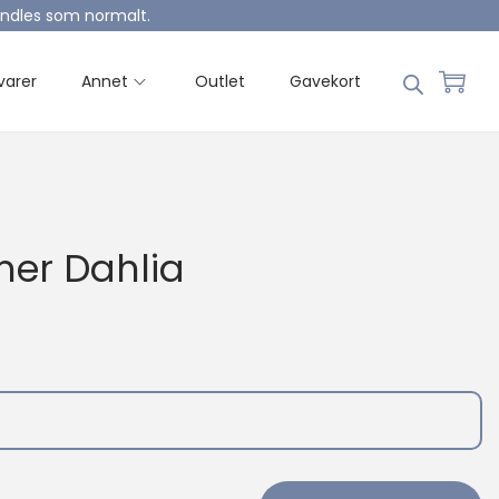
handles som normalt.
varer
Annet
Outlet
Gavekort
mer Dahlia