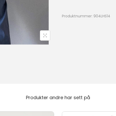
i
a
Produktnummer:
904LHS14
a
n
t
a
l
l
Produkter andre har sett på