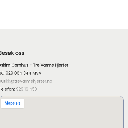
Besøk oss
Askim Garnhus - Tre Varme Hjerter
NO 929 864 344 MVA
butikk@trevarmehjerter.no
Telefon:
929 16 453