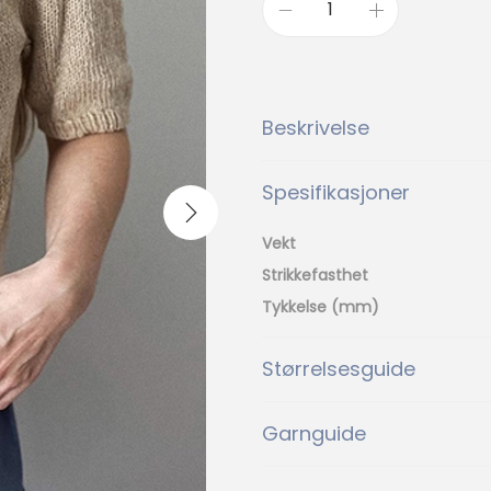
L
e
k
n
Beskrivelse
i
t
Spesifikasjoner
S
o
Vekt
m
Strikkefasthet
m
Tykkelse (mm)
e
r
Størrelsesguide
D
a
Garnguide
h
l