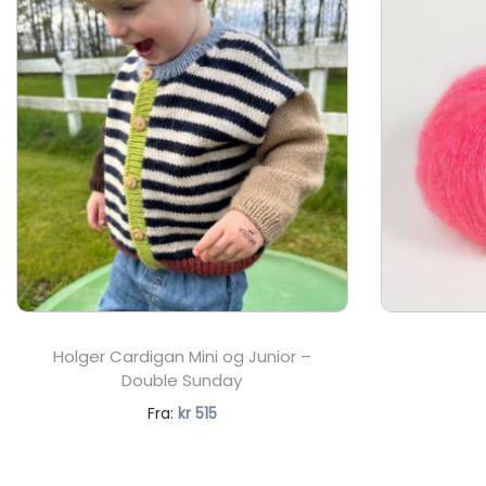
Holger Cardigan Mini og Junior –
Double Sunday
N
Fra:
kr
515
å
v