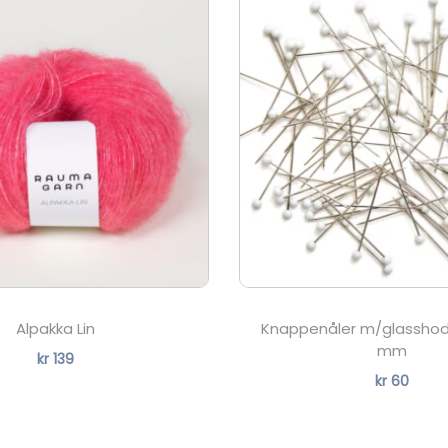
Alpakka Lin
Knappenåler m/glasshod
mm
kr
139
kr
60