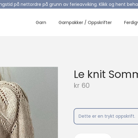
ingstid på nettordre på grunn av ferieavviking. Klikk og hent be
Garn
Garnpakker / Oppskrifter
Ferdig
Le knit Som
kr
60
Dette er en trykt oppskrift.