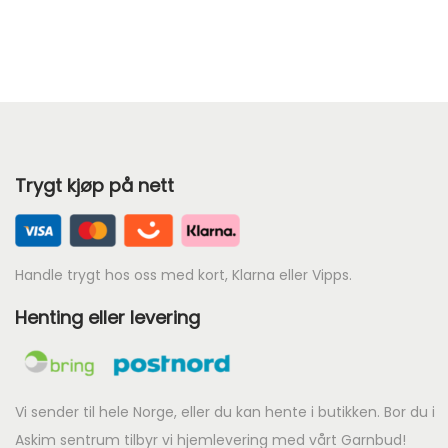
æ
r
e
n
d
e
Trygt kjøp på nett
p
r
i
s
Handle trygt hos oss med kort, Klarna eller Vipps.
e
Henting eller levering
r
:
k
r
Vi sender til hele Norge, eller du kan hente i butikken. Bor du i
Askim sentrum tilbyr vi hjemlevering med vårt Garnbud!