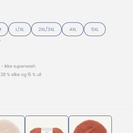
M
L/XL
2XL/3XL
4XL
5XL
l - ikke superwash
28 % silke og 15 % ull