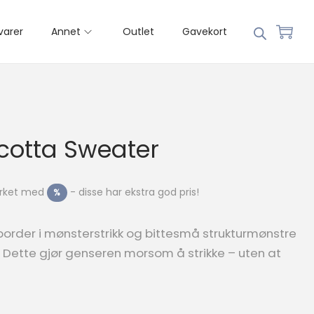
varer
Annet
Outlet
Gavekort
acotta Sweater
merket med
- disse har ekstra god pris!
%
order i mønsterstrikk og bittesmå strukturmønstre
. Dette gjør genseren morsom å strikke – uten at