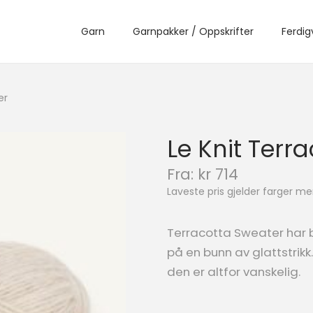
Garn
Garnpakker / Oppskrifter
Ferdig
er
Le Knit Terr
N
Fra:
kr
714
å
Laveste pris gjelder farger 
v
æ
r
Terracotta Sweater har b
e
på en bunn av glattstrikk
n
den er altfor vanskelig.
d
e
p