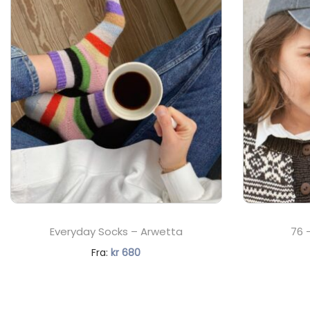
Everyday Socks – Arwetta
76 
N
Fra:
kr
680
å
v
æ