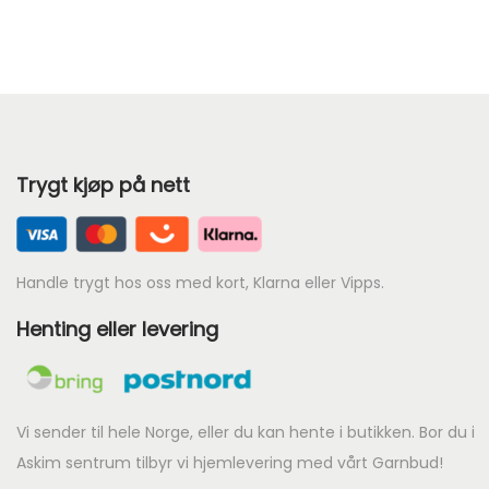
r
e
n
d
e
Trygt kjøp på nett
p
r
i
s
Handle trygt hos oss med kort, Klarna eller Vipps.
e
Henting eller levering
r
:
k
r
Vi sender til hele Norge, eller du kan hente i butikken. Bor du i
Askim sentrum tilbyr vi hjemlevering med vårt Garnbud!
6