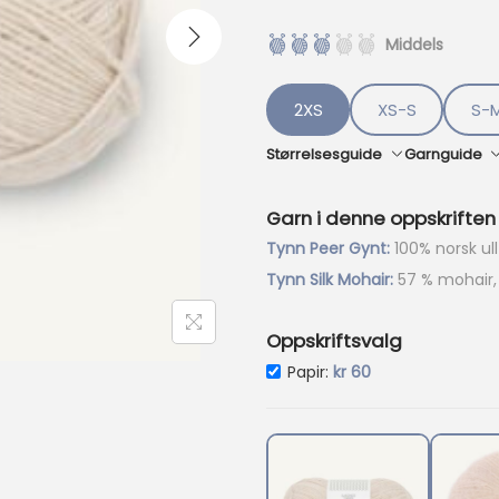
r
i
Middels
s
e
r
2XS
XS-S
S-
:
k
Størrelsesguide
Garnguide
r
Garn i denne oppskriften
7
1
Tynn Peer Gynt:
100% norsk ul
4
Tynn Silk Mohair:
57 % mohair, 
.
Oppskriftsvalg
Papir:
kr
60