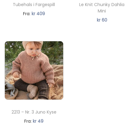
Tubehals i Fargespill
Le Knit Chunky Dahlia
Mini
Fra:
kr
409
kr
60
2213 – Nr. 3 Juno Kyse
N
Fra:
kr
49
å