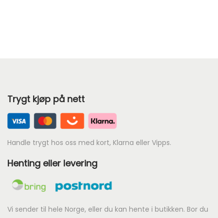
v
æ
r
e
n
d
e
Trygt kjøp på nett
p
r
i
s
Handle trygt hos oss med kort, Klarna eller Vipps.
e
Henting eller levering
r
:
k
r
Vi sender til hele Norge, eller du kan hente i butikken. Bor du