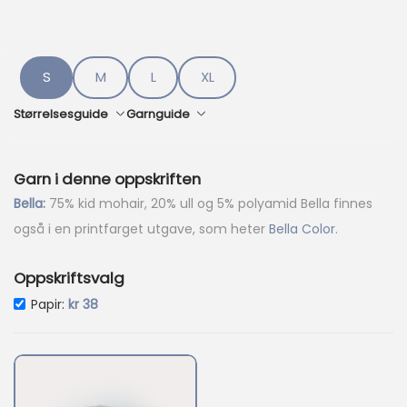
d
e
p
r
i
S
M
L
XL
s
e
Størrelsesguide
Garnguide
r
:
k
Garn i denne oppskriften
r
Bella:
75% kid mohair, 20% ull og 5% polyamid Bella finnes
4
også i en printfarget utgave, som heter
Bella Color
.
3
6
Oppskriftsvalg
.
Papir:
kr
38