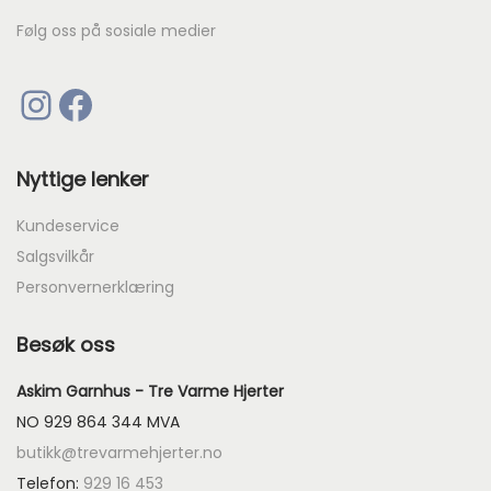
.
87
89
9
Følg oss på sosiale medier
87
89
09
Instagram
Facebook
90
91
92
90
91
92
%
%
Nyttige lenker
93
94
95
Kundeservice
93
94
95
Salgsvilkår
96
97
98
Personvernerklæring
96
97
98
Besøk oss
99
Askim Garnhus - Tre Varme Hjerter
99
NO 929 864 344 MVA
butikk@trevarmehjerter.no
Telefon:
929 16 453