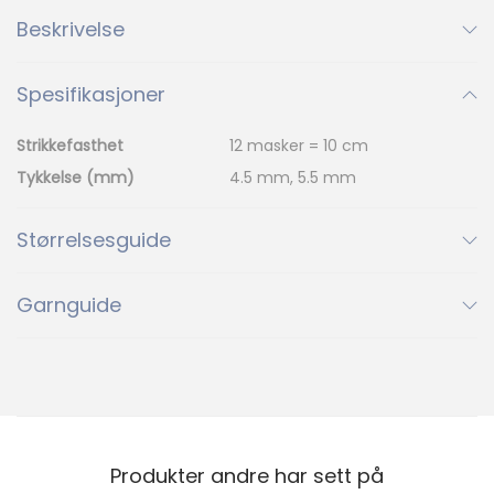
1
10
100
l
Beskrivelse
01
10
100
Spesifikasjoner
101
102
103
101
102
103
Strikkefasthet
12 masker = 10 cm
Ny
Tykkelse (mm)
4.5 mm, 5.5 mm
104
105
106
104
105
106
Størrelsesguide
Ny
107
2
27
Garnguide
107
02
27
28
29
39
28
29
39
40
47
49
Produkter andre har sett på
40
47
49