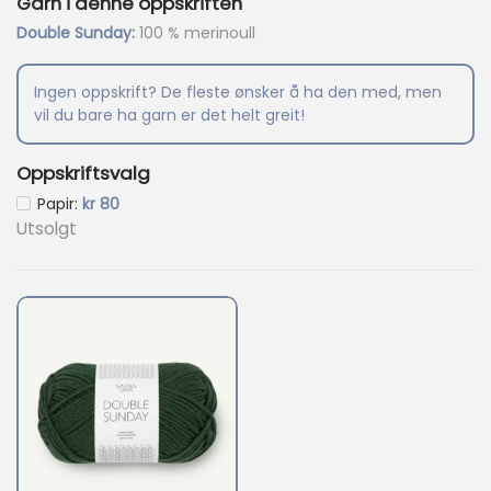
Garn i denne oppskriften
0
Double Sunday:
100 % merinoull
.
Ingen oppskrift? De fleste ønsker å ha den med, men
vil du bare ha garn er det helt greit!
Oppskriftsvalg
Nåværende pris er: kr 80.
Papir:
kr
80
Utsolgt