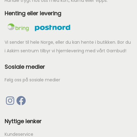
Handle trygt hos oss med kort, Klarna eller Vipps.
e
e
r
Henting eller levering
r
:
:
k
k
r
r
Vi sender til hele Norge, eller du kan hente i butikken. Bor du
i Askim sentrum tilbyr vi hjemlevering med vårt Garnbud!
1
5
2
Sosiale medier
4
6
5
3
Følg oss på sosiale medier
.
.
Instagram
Facebook
Nyttige lenker
Kundeservice