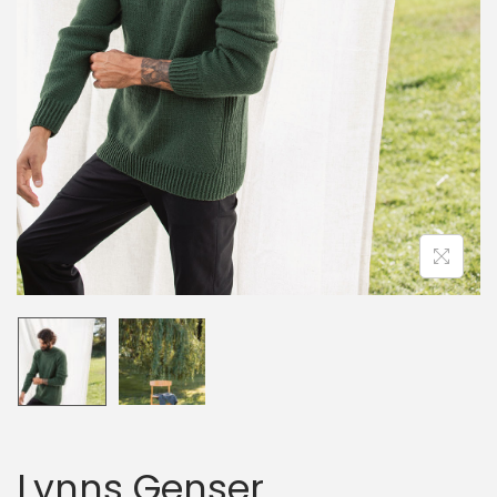
n
Lynns Genser