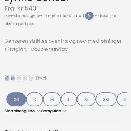
N
Fra:
kr
540
å
Laveste pris gjelder farger merket med
- disse har
%
v
ekstra god pris!
æ
r
e
Genseren strikkes ovenfra og ned med økninger
n
til raglan, i Double Sunday.
d
e
p
r
i
Enkel
s
e
r
:
XS
S
M
L
XL
2XL
3XL
k
r
Størrelsesguide
Garnguide
5
4