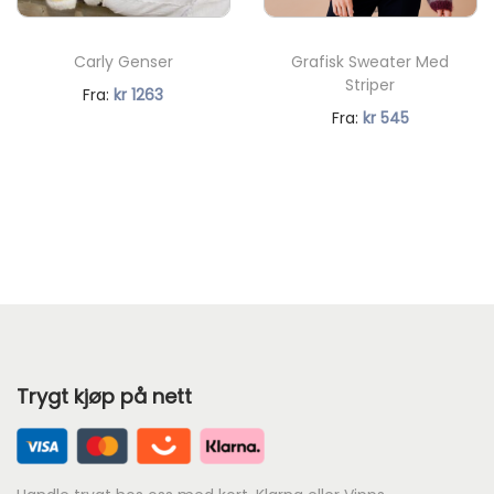
Carly Genser
Grafisk Sweater Med
Striper
N
Fra:
kr
1263
N
Fra:
kr
545
å
å
v
v
æ
æ
r
r
e
e
n
n
d
d
e
e
p
Trygt kjøp på nett
p
r
r
i
i
s
s