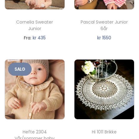
Cornelia Sweater
Pascal Sweater Junior
Junior
6år
N
Fra:
kr
435
kr
1550
å
v
æ
SALG
r
e
n
d
e
p
r
Hefte 2304
Hi 1011 Brikke
i
Vår/sommer baby