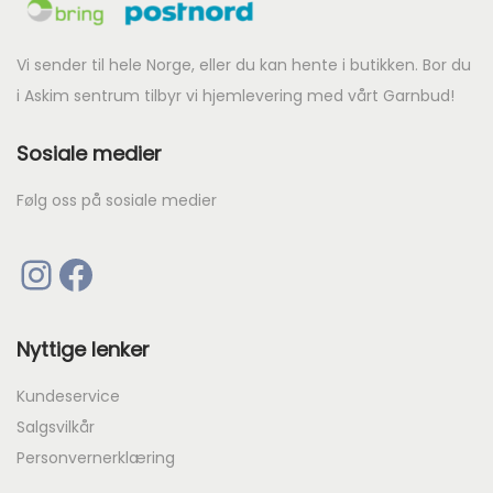
a
k
r
r
Vi sender til hele Norge, eller du kan hente i butikken. Bor du
:
i Askim sentrum tilbyr vi hjemlevering med vårt Garnbud!
k
4
Sosiale medier
r
5
.
Følg oss på sosiale medier
9
0
Instagram
Facebook
.
Nyttige lenker
Kundeservice
Salgsvilkår
Personvernerklæring