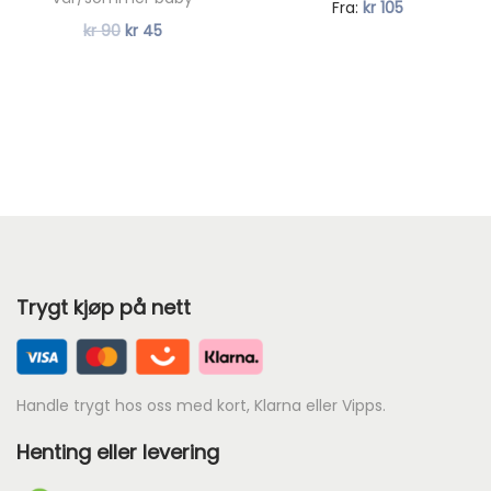
Fra:
kr
105
s
O
N
kr
90
kr
45
e
p
å
r
p
v
:
r
æ
k
i
r
r
n
e
n
n
4
e
d
3
l
e
5
Trygt kjøp på nett
i
p
.
g
r
p
i
r
s
Handle trygt hos oss med kort, Klarna eller Vipps.
i
e
Henting eller levering
s
r
v
: