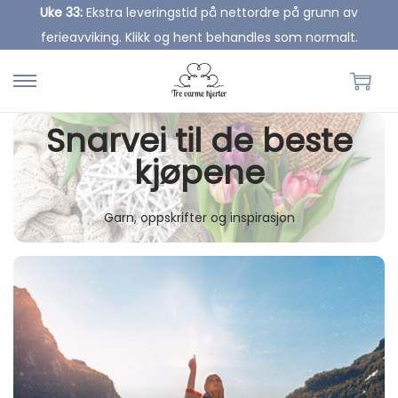
Uke 33:
Ekstra leveringstid på nettordre på grunn av
ferieavviking. Klikk og hent behandles som normalt.
S
S
k
k
Snarvei til de beste
i
i
kjøpene
p
p
t
t
o
o
Garn, oppskrifter og inspirasjon
n
c
a
o
v
n
i
t
g
e
a
n
t
t