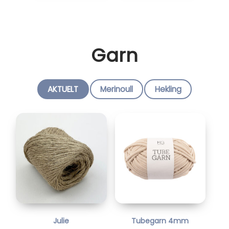
Garn
AKTUELT
Merinoull
Hekling
Julie
Tubegarn 4mm