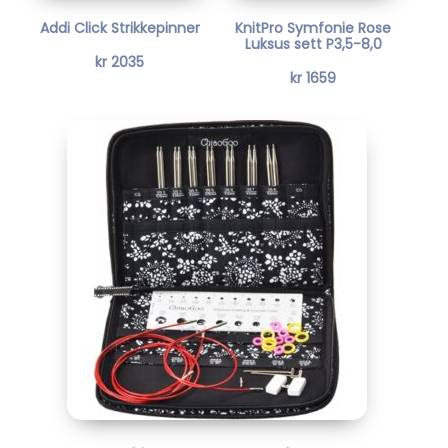
0
4
Addi Click Strikkepinner
KnitPro Symfonie Rose
4
.
5
.
Luksus sett P3,5-8,0
3
3
kr
2035
kr
1659
0
4
.
.