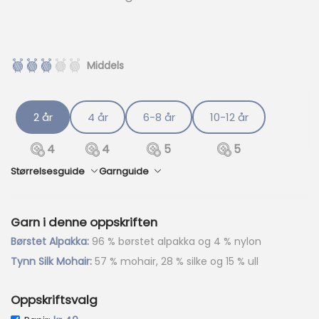
e
p
r
i
Middels
s
e
r
:
2 år
4 år
6-8 år
10-12 år
k
r
4
4
5
5
Størrelsesguide
Garnguide
3
9
5
Garn i denne oppskriften
.
Børstet Alpakka:
96 % børstet alpakka og 4 % nylon
Tynn Silk Mohair:
57 % mohair, 28 % silke og 15 % ull
Oppskriftsvalg