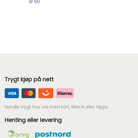
kr
60
6046
6081
7772
Ny
7911
8521
8581
7911
8521
8581
%
8753
9004
9062
8753
9004
9062
9080
9523
9564
9080
9523
9564
Trygt kjøp på nett
Ny
9602
9873
9602
9873
Handle trygt hos oss med kort, Klarna eller Vipps.
Henting eller levering