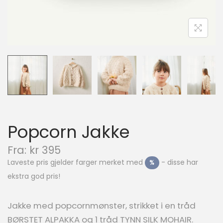
n
Popcorn Jakke
N
Fra:
kr
395
å
Laveste pris gjelder farger merket med
- disse har
%
v
ekstra god pris!
æ
r
e
Jakke med popcornmønster, strikket i en tråd
n
BØRSTET ALPAKKA og 1 tråd TYNN SILK MOHAIR.
d