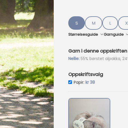
p
r
i
s
S
M
L
X
e
r
Størrelsesguide
Garnguide
:
k
Garn i denne oppskriften
r
Nellie:
55% børstet alpakka, 24
3
8
Oppskriftsvalg
7
.
Papir:
kr
38