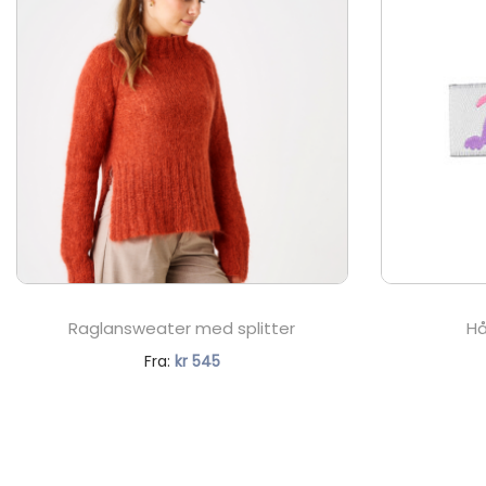
Raglansweater med splitter
Hå
N
Fra:
kr
545
å
v
æ
r