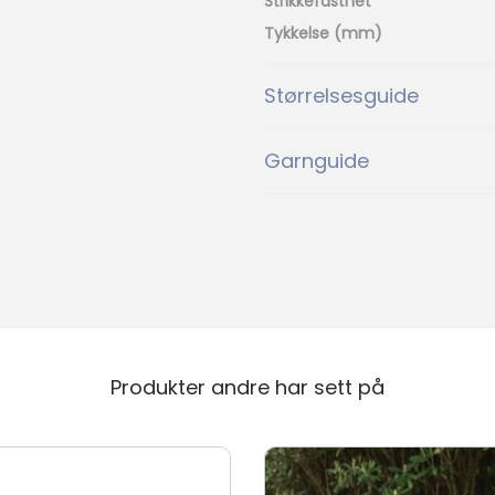
Strikkefasthet
05
06
Tykkelse (mm)
Størrelsesguide
Garnguide
Produkter andre har sett på