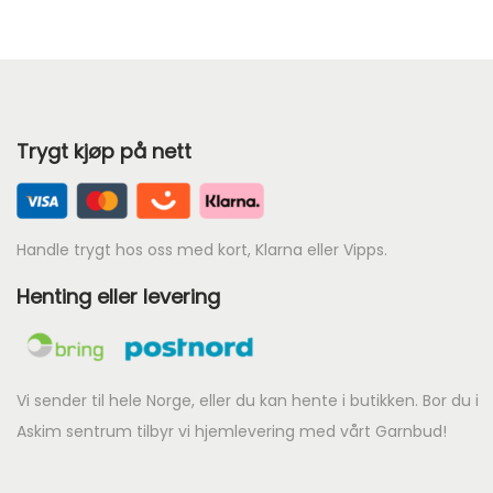
e
n
d
e
Trygt kjøp på nett
p
r
i
s
Handle trygt hos oss med kort, Klarna eller Vipps.
e
Henting eller levering
r
:
k
r
Vi sender til hele Norge, eller du kan hente i butikken. Bor du i
Askim sentrum tilbyr vi hjemlevering med vårt Garnbud!
5
4