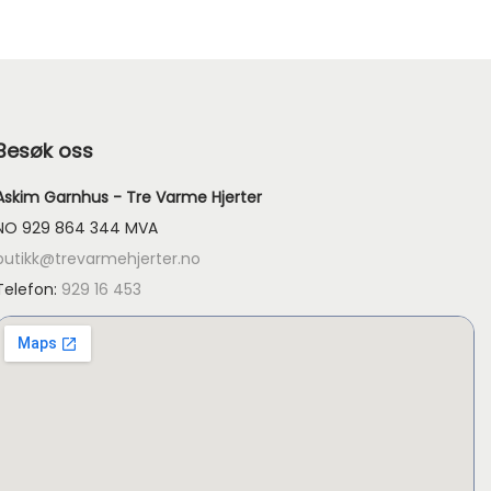
Besøk oss
Askim Garnhus - Tre Varme Hjerter
NO 929 864 344 MVA
butikk@trevarmehjerter.no
Telefon:
929 16 453