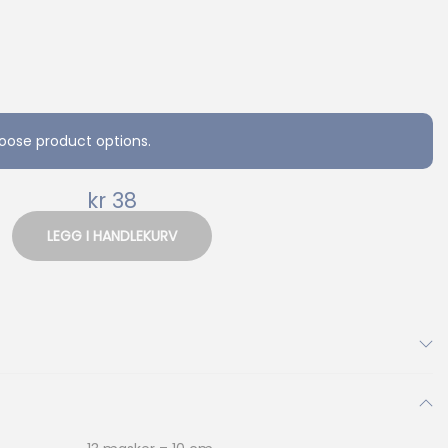
oose product options.
kr
38
LEGG I HANDLEKURV