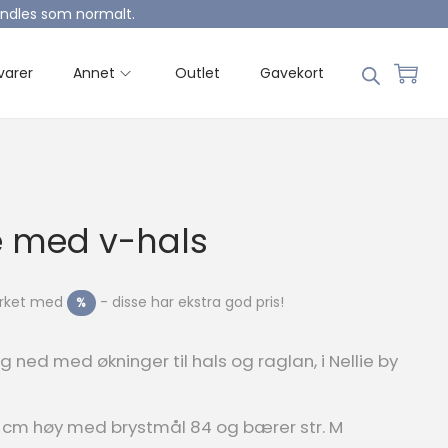
handles som normalt.
varer
Annet
Outlet
Gavekort
 med v-hals
merket med
- disse har ekstra god pris!
%
g ned med økninger til hals og raglan, i Nellie by
5 cm høy med brystmål 84 og bærer str. M