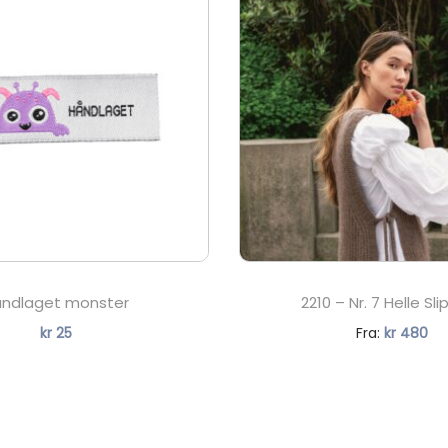
ndlaget monster
2210 – Nr. 7 Helle Sl
N
kr
25
Fra:
kr
480
å
v
æ
r