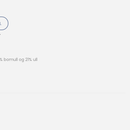
L
% bomull og 21% ull