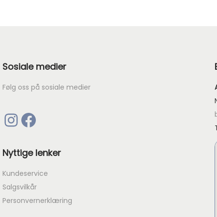
e
n
d
e
Sosiale medier
p
r
Følg oss på sosiale medier
i
s
Instagram
Facebook
e
r
:
Nyttige lenker
k
Kundeservice
r
Salgsvilkår
Personvernerklæring
4
8