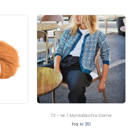
72 – Nr. 1 Myrdalskofte Dame
N
Fra:
kr
351