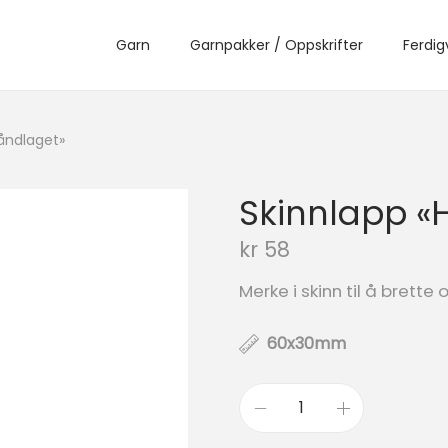
Garn
Garnpakker / Oppskrifter
Ferdig
åndlaget»
Skinnlapp «
kr
58
Merke i skinn til å brette
60x30mm
S