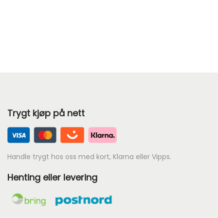
å
v
æ
r
e
n
d
e
Trygt kjøp på nett
p
r
i
s
Handle trygt hos oss med kort, Klarna eller Vipps.
e
Henting eller levering
r
:
k