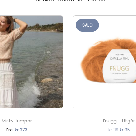
e
t
»
SALG
a
n
t
a
l
l
Misty Jumper
Fnugg – Utgår
N
O
N
Fra:
kr
273
kr
119
kr
95