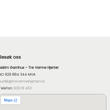
å
v
æ
r
e
n
d
e
Besøk oss
p
r
Askim Garnhus - Tre Varme Hjerter
i
NO 929 864 344 MVA
s
butikk@trevarmehjerter.no
e
Telefon:
929 16 453
r
:
k