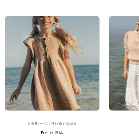
2306 – Nr. 9 Lola Kjole
N
Fra:
kr
204