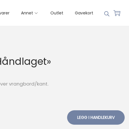
varer
Annet
Outlet
Gavekort
Håndlaget»
 over vrangbord/kant.
LEGG I HANDLEKURV