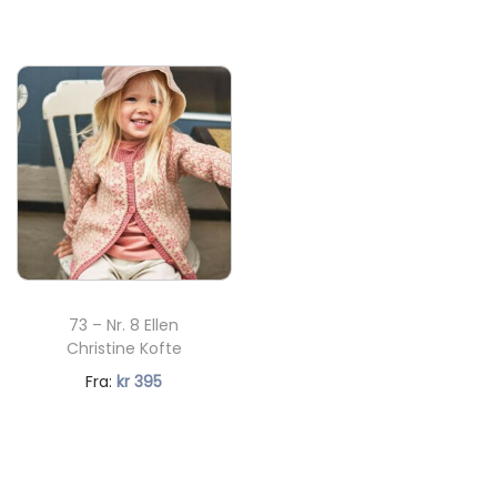
å
v
æ
r
e
n
d
e
p
r
73 – Nr. 8 Ellen
i
Christine Kofte
s
Fra:
kr
395
e
r
:
k