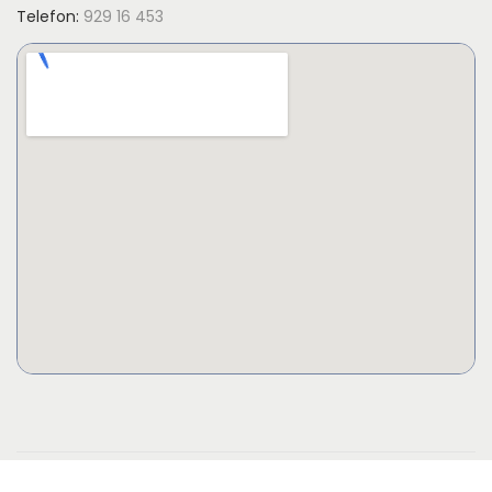
Telefon:
929 16 453
Copyright © 2026
Askim Garnhus - Tre Varme Hjerter