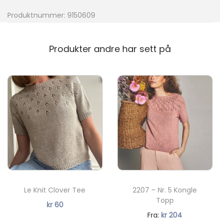
n
Produktnummer:
9150609
a
l
Produkter andre har sett på
a
n
t
a
l
l
Le Knit Clover Tee
2207 – Nr. 5 Kongle
Topp
kr
60
N
Fra:
kr
204