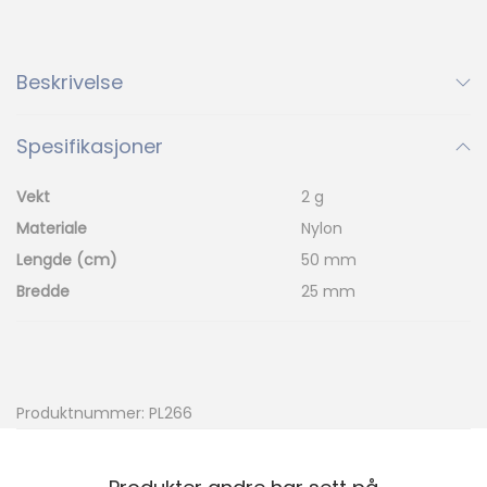
t
r
i
Beskrivelse
k
k
Spesifikasjoner
e
t
Vekt
2 g
a
Materiale
Nylon
v
Lengde (cm)
50 mm
s
Bredde
25 mm
v
i
g
e
Produktnummer:
PL266
r
m