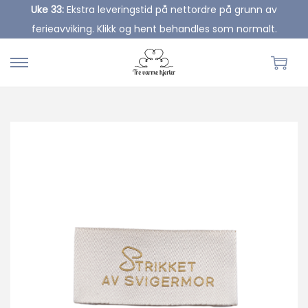
Uke 33:
Ekstra leveringstid på nettordre på grunn av
ferieavviking. Klikk og hent behandles som normalt.
S
S
k
k
i
i
p
p
t
t
o
o
n
c
a
o
v
n
i
t
g
e
a
n
t
t