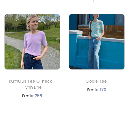
Kumulus Tee O-neck –
Elodie Tee
Tynn Line
N
Fra:
kr
170
N
Fra:
kr
256
å
å
v
v
æ
æ
r
r