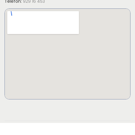
Telefon:
929 16 453
Copyright © 2026
Askim Garnhus - Tre Varme Hjerter