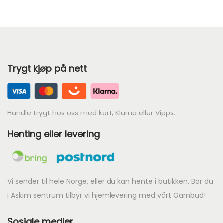
e
e
n
n
d
d
e
e
p
Trygt kjøp på nett
p
r
r
i
i
s
s
Handle trygt hos oss med kort, Klarna eller Vipps.
e
e
r
Henting eller levering
r
:
:
k
k
r
r
Vi sender til hele Norge, eller du kan hente i butikken. Bor du
i Askim sentrum tilbyr vi hjemlevering med vårt Garnbud!
1
2
7
Sosiale medier
5