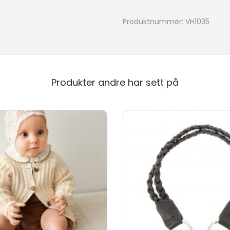
l
l
Produktnummer:
VH1035
Produkter andre har sett på