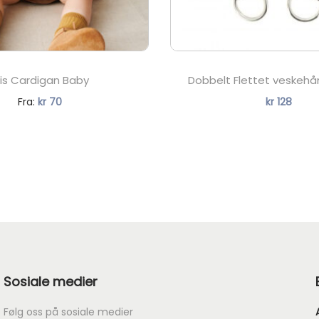
llis Cardigan Baby
Dobbelt Flettet veskehå
N
Fra:
kr
70
kr
128
å
v
æ
r
e
n
d
e
Sosiale medier
p
r
Følg oss på sosiale medier