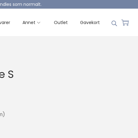
handles som normalt.
varer
Annet
Outlet
Gavekort
e S
m)