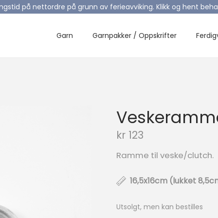
ingstid på nettordre på grunn av ferieavviking. Klikk og hent be
Garn
Garnpakker / Oppskrifter
Ferdig
Veskeramm
kr
123
Ramme til veske/clutch.
16,5x16cm (lukket 8,5c
Utsolgt, men kan bestilles