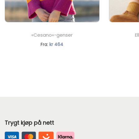
«Cesano»-genser
E
N
Fra:
kr
464
å
v
æ
r
e
n
d
e
Trygt kjøp på nett
p
r