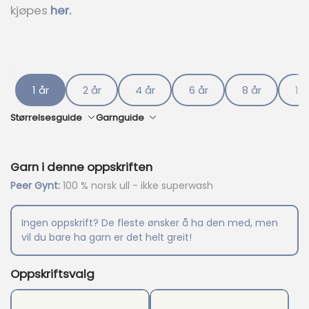
kjøpes
her.
r
i
s
e
r
:
1 år
2 år
4 år
6 år
8 år
10 
k
r
Størrelsesguide
Garnguide
3
1
Garn i denne oppskriften
2
.
Peer Gynt:
100 % norsk ull - ikke superwash
Ingen oppskrift? De fleste ønsker å ha den med, men
vil du bare ha garn er det helt greit!
Oppskriftsvalg