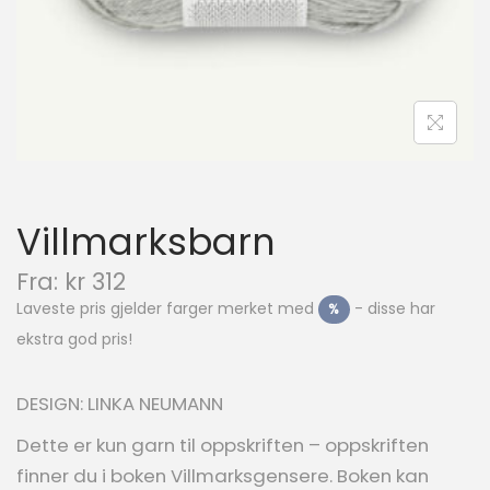
i
o
n
Villmarksbarn
N
Fra:
kr
312
å
Laveste pris gjelder farger merket med
- disse har
%
v
ekstra god pris!
æ
r
e
DESIGN: LINKA NEUMANN
n
d
Dette er kun garn til oppskriften – oppskriften
e
finner du i boken Villmarksgensere. Boken kan
p