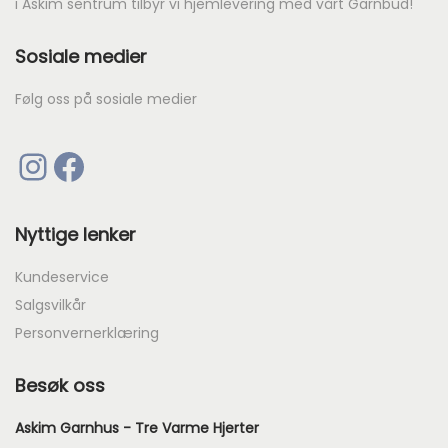
i Askim sentrum tilbyr vi hjemlevering med vårt Garnbud!
8
8733
8753
9080
9
8
%
8733
8753
9080
Ny
Sosiale medier
2
9523
9572
9602
.
8733
8753
9080
4
9523
9572
9602
Følg oss på sosiale medier
%
Ny
.
9523
9572
9602
9873
Instagram
Facebook
9523
9572
9602
9873
9873
Nyttige lenker
9873
Kundeservice
Salgsvilkår
Personvernerklæring
Besøk oss
Askim Garnhus - Tre Varme Hjerter