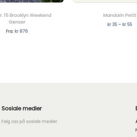
Nr. 15 Brooklyn Weekend
Mandarin Petit
Genser
P
kr
35
–
kr
55
N
Fra:
kr
876
r
å
i
v
s
æ
o
r
m
e
r
n
å
d
d
e
e
Sosiale medier
p
:
r
k
Følg oss på sosiale medier
i
r
s