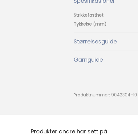
Spesifikasjoner
2102
2205
l
2102
2205
Strikkefasthet
l
Tykkelse (mm)
2581
3011
3011
2581
Størrelsesguide
Ny
3051
3161
3051
3161
Garnguide
%
3528
4002
3528
4002
Produktnummer:
9042304-10
4108
4323
4108
4323
Ny
4335
4353
Produkter andre har sett på
4335
4353