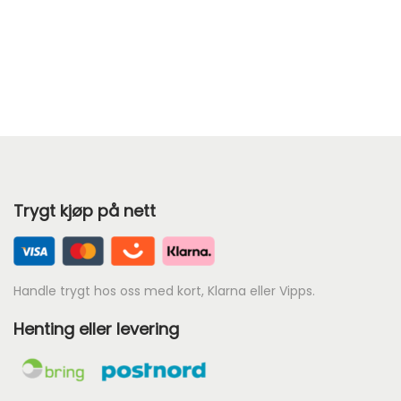
å
v
æ
r
e
n
d
e
Trygt kjøp på nett
p
r
i
s
Handle trygt hos oss med kort, Klarna eller Vipps.
e
Henting eller levering
r
:
k