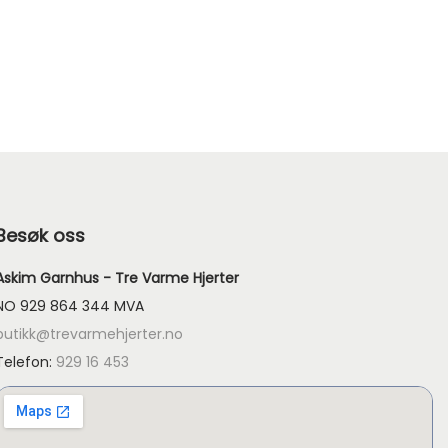
Besøk oss
Askim Garnhus - Tre Varme Hjerter
NO 929 864 344 MVA
butikk@trevarmehjerter.no
Telefon:
929 16 453