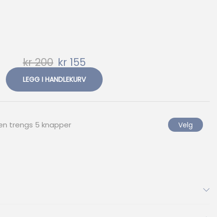
kr
200
kr
155
LEGG I HANDLEKURV
len trengs
5
knapper
Velg