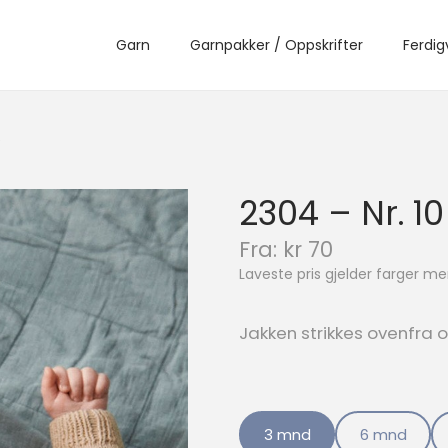
Garn
Garnpakker / Oppskrifter
Ferdig
e
2304 – Nr. 1
N
Fra:
kr
70
å
Laveste pris gjelder farger 
v
æ
r
Jakken strikkes ovenfra o
e
n
d
e
p
3 mnd
6 mnd