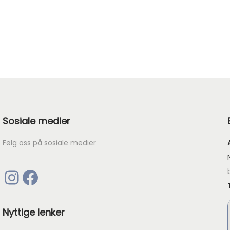
7213
7911
8052
9041
8052
9041
9523
9564
9523
9564
Sosiale medier
Følg oss på sosiale medier
Instagram
Facebook
Nyttige lenker