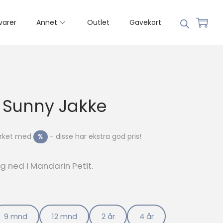
varer
Annet
Outlet
Gavekort
0 Sunny Jakke
merket med
- disse har ekstra god pris!
%
g ned i Mandarin Petit.
9 mnd
12 mnd
2 år
4 år