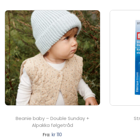
Beanie baby – Double Sunday +
St
Alpakka følgetråd
N
Fra:
kr
110