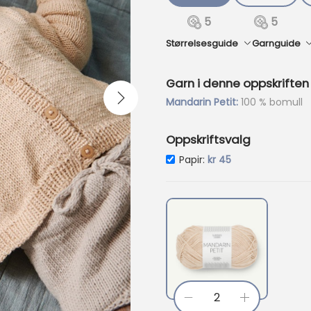
r
i
5
5
s
Størrelsesguide
Garnguide
e
r
:
Garn i denne oppskriften
k
Mandarin Petit:
100 % bomull
r
7
Oppskriftsvalg
0
Nåværende pris e
Papir:
kr
45
.
M