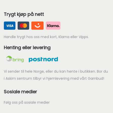
4
d
e
0
Trygt kjøp på nett
e
p
.
:
r
k
i
r
s
Handle trygt hos oss med kort, Klarna eller Vipps.
e
Henting eller levering
1
r
7
:
9
k
t
r
Vi sender til hele Norge, eller du kan hente i butikken. Bor du
i
i Askim sentrum tilbyr vi hjemlevering med vårt Garnbud!
l
2
Sosiale medier
k
7
r
3
Følg oss på sosiale medier
.
3