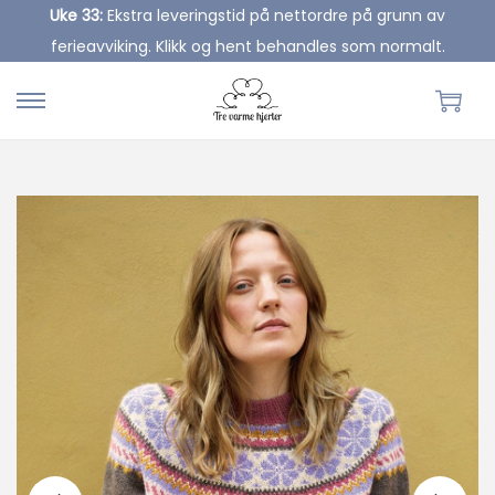
Uke 33:
Ekstra leveringstid på nettordre på grunn av
ferieavviking. Klikk og hent behandles som normalt.
S
S
k
k
i
i
p
p
t
t
o
o
n
c
a
o
v
n
i
t
g
e
a
n
t
t