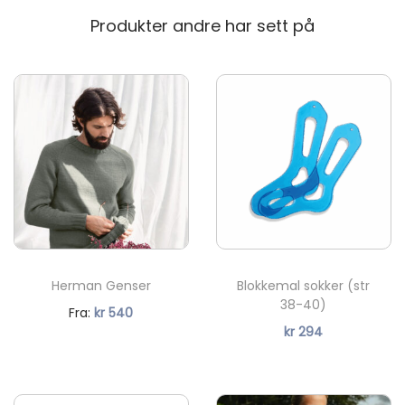
Produkter andre har sett på
Herman Genser
Blokkemal sokker (str
38-40)
N
Fra:
kr
540
kr
294
å
v
æ