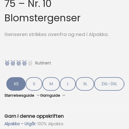
75 – Nr. 10
Blomstergenser
Genseren strikkes ovenfra og ned i Alpakka.
Rutinert
XS
S
M
L
XL
2XL-3XL
Størrelsesguide
Garnguide
Garn i denne oppskriften
Alpakka – Utgår:
100% Alpakka