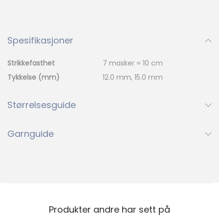
o
r
Ny
Ny
Ny
46
47
48
a
Spesifikasjoner
46
47
48
n
%
Ny
t
Strikkefasthet
7 masker = 10 cm
49
50
51
a
Tykkelse (mm)
12.0 mm, 15.0 mm
49
50
51
l
%
l
Størrelsesguide
52
53
54
52
53
54
Garnguide
56
57
59
56
57
59
63
64
66
63
64
66
Produkter andre har sett på
%