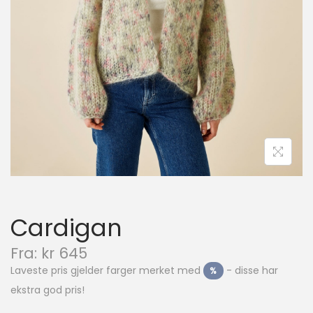
i
o
n
Cardigan
N
Fra:
kr
645
å
Laveste pris gjelder farger merket med
- disse har
%
v
ekstra god pris!
æ
r