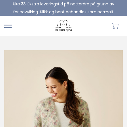
Uke 33:
Ekstra leveringstid på nettordre på grunn av
ferieavviking. Klikk og hent behandles som normalt.
S
S
k
k
i
i
p
p
t
t
o
o
n
c
a
o
v
n
i
t
g
e
a
n
t
t