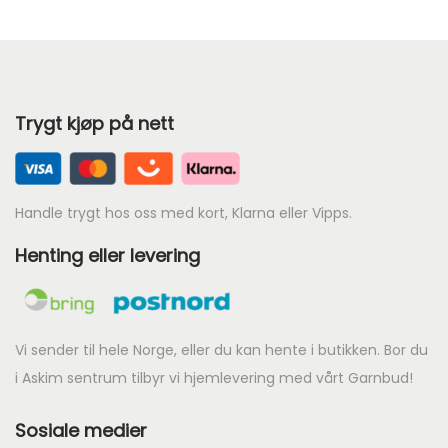
n
d
88
89
90
e
88
89
90
p
Trygt kjøp på nett
91
92
93
r
91
92
93
i
s
94
95
96
Handle trygt hos oss med kort, Klarna eller Vipps.
e
94
95
96
r
Henting eller levering
:
97
k
97
r
Vi sender til hele Norge, eller du kan hente i butikken. Bor du
i Askim sentrum tilbyr vi hjemlevering med vårt Garnbud!
1
4
Sosiale medier
0