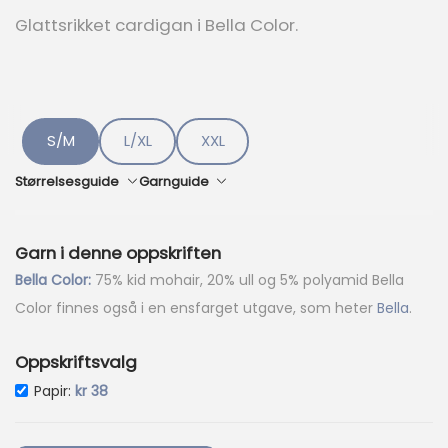
e
Glattsrikket cardigan i Bella Color.
n
d
e
p
r
i
S/M
L/XL
XXL
s
e
Størrelsesguide
Garnguide
r
:
k
Garn i denne oppskriften
r
Bella Color:
75% kid mohair, 20% ull og 5% polyamid Bella
6
Color finnes også i en ensfarget utgave, som heter
Bella
.
4
5
Oppskriftsvalg
.
Papir:
kr
38