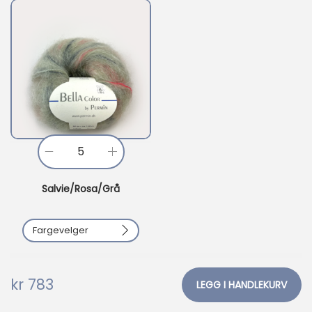
B
e
Salvie/Rosa/Grå
l
l
Fargevelger
a
C
o
kr
783
LEGG I HANDLEKURV
l